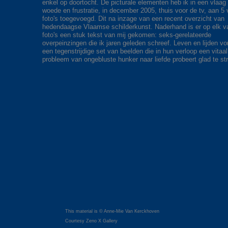
enkel op doortocht. De picturale elementen heb ik in een vlaag
woede en frustratie, in december 2005, thuis voor de tv, aan 5
foto's toegevoegd. Dit na inzage van een recent overzicht van
hedendaagse Vlaamse schilderkunst. Naderhand is er op elk v
foto's een stuk tekst van mij gekomen: seks-gerelateerde
overpeinzingen die ik jaren geleden schreef. Leven en lijden v
een tegenstrijdige set van beelden die in hun verloop een vitaal
probleem van ongebluste hunker naar liefde probeert glad te str
This material is © Anne-Mie Van Kerckhoven
Courtesy Zeno X Gallery