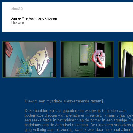
zine
22
Anne-Mie Van Kerckhoven
Urewut
Urewut, een mystieke allesverterende razernij.
Deze beelden zijn als gebeden om weerwerk te bieden aan
bodemloze diepten van aliënatie en irrealiteit. Ik nam 3 jaar ge
een reeks foto's in het midden van de zomer in een zonnige F
badplaats aan de Atlantische oceaan. De uitgelaten strandvre
ging volledig aan mij voorbij, want ik was daar helemaal alleen