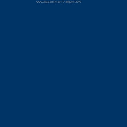
www.alligatorzine.be | © alligator 2006