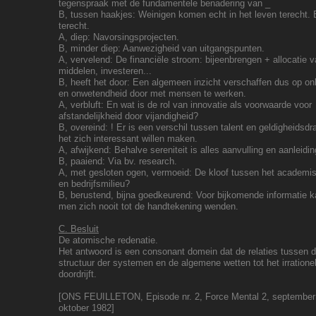
tegenspraak met de fundamentele benadering van _
B, tussen haakjes: Weinigen komen echt in het leven terecht.
terecht.
A, diep: Navorsingsprojecten.
B, minder diep: Aanwezigheid van uitgangspunten.
A, vervelend: De financiële stroom: bijeenbrengen + allocatie 
middelen, investeren...
B, heeft het door: Een algemeen inzicht verschaffen dus op o
en onwetendheid door met mensen te werken.
A, verbluft: En wat is de rol van innovatie als voorwaarde voor
afstandelijkheid door vijandigheid?
B, overeind: ! Er is een verschil tussen talent en geldigheidsdr
het zich interessant willen maken.
A, afwijkend: Behalve sereniteit is alles aanvulling en aanleidin
B, paaiend: Via bv. research.
A, met gesloten ogen, vermoeid: De kloof tussen het academi
en bedrijfsmilieu?
B, berustend, bijna goedkeurend: Voor bijkomende informatie 
men zich nooit tot de handtekening wenden.
C. Besluit
De atomische redenatie.
Het antwoord is een consonant domein dat de relaties tussen 
structuur der systemen en de algemene wetten tot het irratione
doordrijft.
[ONS FEUILLETON, Episode nr. 2, Force Mental 2, september
oktober 1982]