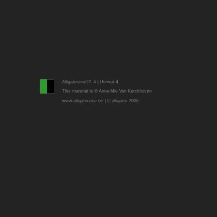
Alligatorzine22_4 | Urewut 4
This material is © Anne-Mie Van Kerckhoven
www.alligatorzine.be | © alligator 2006