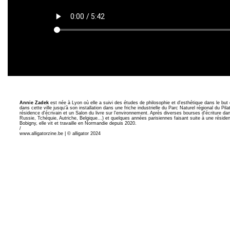
Annie Zadek
est née à Lyon où elle a suivi des études de philosophie et d'esthétique dans le but ex
dans cette ville jusqu'à son installation dans une friche industrielle du Parc Naturel régional du Pila
résidence d'écrivain et un Salon du livre sur l'environnement. Après diverses bourses d'écriture d
Russie, Tchéquie, Autriche, Belgique...) et quelques années parisiennes faisant suite à une réside
Bobigny, elle vit et travaille en Normandie depuis 2020.
/
www.alligatorzine.be | © alligator 2024