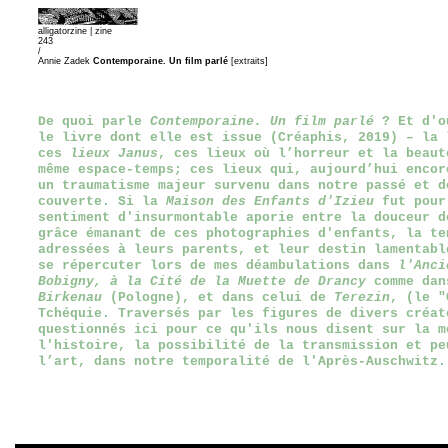
alligatorzine |
zine
243
/
Annie Zadek
Contemporaine. Un film parlé
[extraits]
De quoi parle
Contemporaine. Un film parlé
? Et d'o
le livre dont elle est issue (Créaphis, 2019) – la 
ces
lieux Janus
, ces lieux où l’horreur et la beaut
même espace-temps; ces lieux qui, aujourd’hui encor
un traumatisme majeur survenu dans notre passé et d
couverte. Si la
Maison des Enfants d'Izieu
fut pour
sentiment d'insurmontable aporie entre la douceur d
grâce émanant de ces photographies d'enfants, la te
adressées à leurs parents, et leur destin lamentabl
se répercuter lors de mes déambulations dans
l'Anci
Bobigny, à la Cité de la Muette de Drancy
comme dan
Birkenau
(Pologne), et dans celui de
Terezin
, (le "
Tchéquie. Traversés par les figures de divers créat
questionnés ici pour ce qu'ils nous disent sur la m
l'histoire, la possibilité de la transmission et pe
l’art, dans notre temporalité de l'Après-Auschwitz.