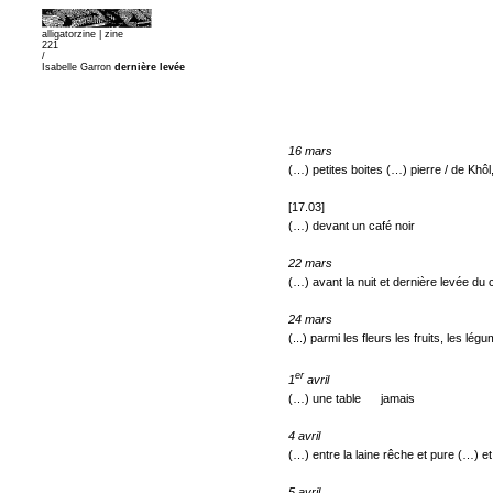
alligatorzine |
zine
221
/
Isabelle Garron
dernière levée
16 mars
(…) petites boites (…) pierre / de Khôl,
[17.03]
(…) devant un café noir
22 mars
(…) avant la nuit et dernière levée du
24 mars
(...) parmi les fleurs les fruits, les lé
er
1
avril
(…) une table jamais
4 avril
(…) entre la laine rêche et pure (…) e
5 avril