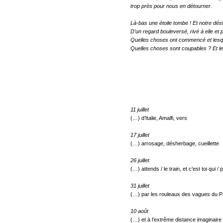
trop près pour nous en détourner.
Là-bas une étoile tombe ! Et notre désir
D’un regard bouleversé, rivé à elle et 
Quelles choses ont commencé et lesqu
Quelles choses sont coupables ? Et l
11 juillet
(…) d’Italie, Amalfi, vers
17 juillet
(…) arrosage, désherbage, cueillette
26 juillet
(…) attends / le train, et c’est toi qui / 
31 juillet
(…) par les rouleaux des vagues du P
10 août
(…) et à l’extrême distance imaginaire