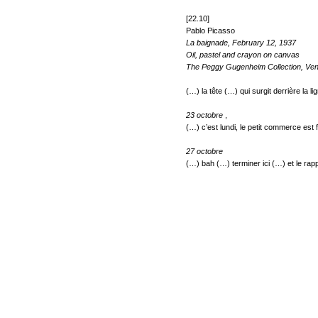
[22.10]
Pablo Picasso
La baignade, February 12, 1937
Oil, pastel and crayon on canvas
The Peggy Gugenheim Collection, Ven
(…) la tête (…) qui surgit derrière la li
23 octobre
,
(…) c’est lundi, le petit commerce est 
27 octobre
(…) bah (…) terminer ici (…) et le rapp