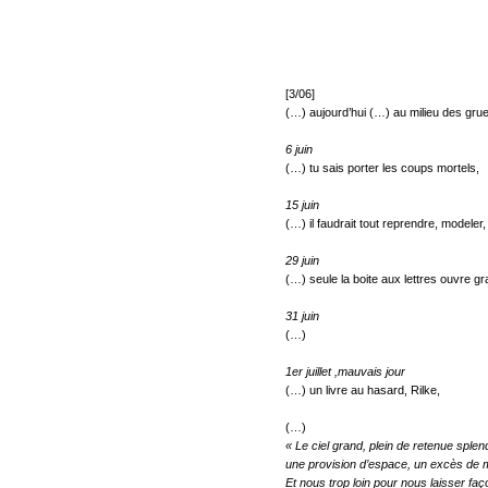
[3/06]
(…) aujourd’hui (…) au milieu des gru
6 juin
(…) tu sais porter les coups mortels,
15 juin
(…) il faudrait tout reprendre, modeler,
29 juin
(…) seule la boite aux lettres ouvre g
31 juin
(…)
1er juillet ,mauvais jour
(…) un livre au hasard, Rilke,
(…)
« Le ciel grand, plein de retenue splen
une provision d’espace, un excès de 
Et nous trop loin pour nous laisser faç