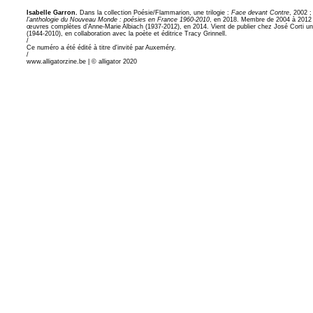
Isabelle Garron.
Dans la collection Poésie/Flammarion, une trilogie :
Face devant Contre
, 2002 
l’anthologie du Nouveau Monde : poésies en France 1960-2010
, en 2018. Membre de 2004 à 2012 d
œuvres complètes d’Anne-Marie Albiach (1937-2012), en 2014. Vient de publier chez José Corti u
(1944-2010), en collaboration avec la poète et éditrice Tracy Grinnell.
/
Ce numéro a été édité à titre d'invité par Auxeméry.
/
www.alligatorzine.be | © alligator 2020