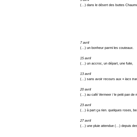
(…) dans le désert des buttes Chaumon
7 avril
(…) un bonheur parmi les couteaux.
15 avril
(…) un accroc, un départ, une fuite,
13 avril
(…) sans avoir recours aux «
lacs tr
20 avril
(…) au café Vermeer / le petit pan de 
23 avril
(…) à part ça rien. quelques roses, b
27 avril
(…) une pluie attendue (…) depuis de