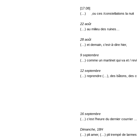
[17.08]
(…) ,ou ces /constellations la nuit
22 août
(…) au milieu des ruines…
28 août
(…) et demain, c’est-à-dire hier,
9 septembre
(…) comme un martinet qui va et / revie
12 septembre
(…) reprendre (…), des bâtons, des croi
16 septembre
(…) c’est l’heure du dernier courrier 
Dimanche, 18H
(…) pli amer, (…) pli trempé de larmes