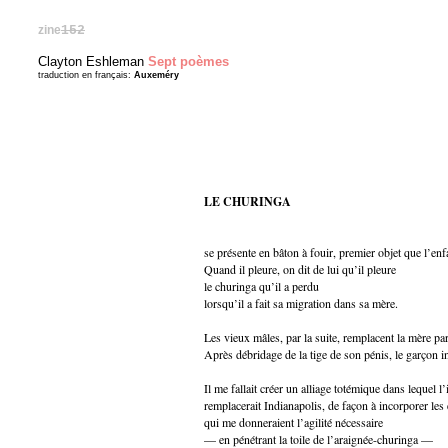
zine
152
Clayton Eshleman
Sept poèmes
traduction en français:
Auxeméry
LE CHURINGA
se présente en bâton à fouir, premier objet que l’enf
Quand il pleure, on dit de lui qu’il pleure
le churinga qu’il a perdu
lorsqu’il a fait sa migration dans sa mère.
Les vieux mâles, par la suite, remplacent la mère pa
Après débridage de la tige de son pénis, le garçon 
Il me fallait créer un alliage totémique dans lequel l
remplacerait Indianapolis, de façon à incorporer les
qui me donneraient l’agilité nécessaire
— en pénétrant la toile de l’araignée-churinga —