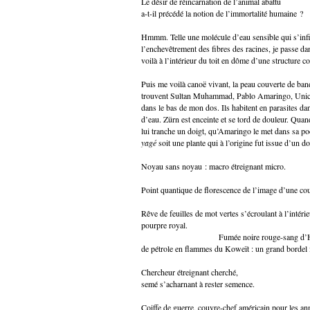
Le désir de réincarnation de l’animal abattu
a-t-il précédé la notion de l’immortalité humaine ?
Hmmm. Telle une molécule d’eau sensible qui s’infilt
l’enchevêtrement des fibres des racines, je passe da
voilà à l’intérieur du toit en dôme d’une structure 
Puis me voilà canoë vivant, la peau couverte de ban
trouvent Sultan Muhammad, Pablo Amaringo, Unica 
dans le bas de mon dos. Ils habitent en parasites da
d’eau. Zürn est enceinte et se tord de douleur. Quand
lui tranche un doigt, qu’Amaringo le met dans sa poc
yagé
soit une plante qui à l’origine fut issue d’un d
Noyau sans noyau : macro étreignant micro.
Point quantique de florescence de l’image d’une cou
Rêve de feuilles de mot vertes s’écroulant à l’intér
pourpre royal.
Fumée noire rouge-sang d’Hertzog 
de pétrole en flammes du Koweït : un grand bordel
Chercheur étreignant cherché,
semé s’acharnant à rester semence.
Coiffe de guerre, couvre-chef américain pour les ann