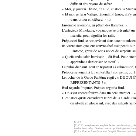
diffusait des rayons de safran.
« Moi, je jouerai Thésée, dit Bud, et alors la Matri
« Et moi, je ferai Vallejo, répondit Prépuce, il s’y e
transformer en clébard. »
(1)
Ensemble revenons, en pétant des flammes. »
L’astucieux Minotaure, voyant que se présentait un
manette, pour aiguiller les rails.
Prépuce et Bud se retrouvèrent dans une rotonde ent
Ils virent alors que leur couvre-chef était pendu sur
Fantôme, gravé de seins noués de serpents sur
« Quelle redoutable barricade !, dit Bud. Pour attein
apprendre à danser sur ce motif. »
Le pubis disparut. Tout en tripotant sa subincision,
Prépuce se joignit à lui, en tortillant son pénis, qui f
Le rocher de la Garde Fantôme rugit : « DE 
REPRÉSENTANTS ? »
Bud regarda Prépuce. Prépuce regarda Bud.
« On s’est encore fourrés dans un beau merdier ! », 
C’est alors qu’ils entendirent le rire de la Garde Fa
disait-elle en gloussant, avec des asticots au be
N.d.T :
(1) C.E. emploie en anglais le terme de
dingo
, d
traducteur, afin d’éviter une amphibologie en fran
(2) La Garde Fantôme est l’esprit féminin qui, tr