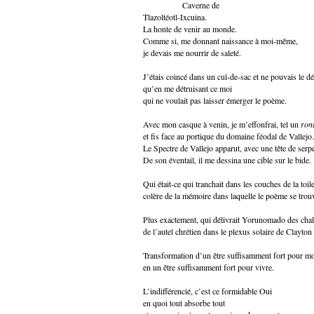
Caverne de
Tlazoltéotl-Ixcuina.
La honte de venir au monde.
Comme si, me donnant naissance à moi-même,
je devais me nourrir de saleté.
J’étais coincé dans un cul-de-sac et ne pouvais le dé
qu’en me détruisant ce moi
qui ne voulait pas laisser émerger le poème.
Avec mon casque à venin, je m’effonfrai, tel un
ron
et fis face au portique du domaine féodal de Vallejo.
Le Spectre de Vallejo apparut, avec une tête de serpe
De son éventail, il me dessina une cible sur le bide.
Qui était-ce qui tranchait dans les couches de la toil
colère de la mémoire dans laquelle le poème se trouv
Plus exactement, qui délivrait Yorunomado des cha
de l’autel chrétien dans le plexus solaire de Clayton
Transformation d’un être suffisamment fort pour mo
en un être suffisamment fort pour vivre.
L’indifférencié, c’est ce formidable Oui
en quoi tout absorbe tout