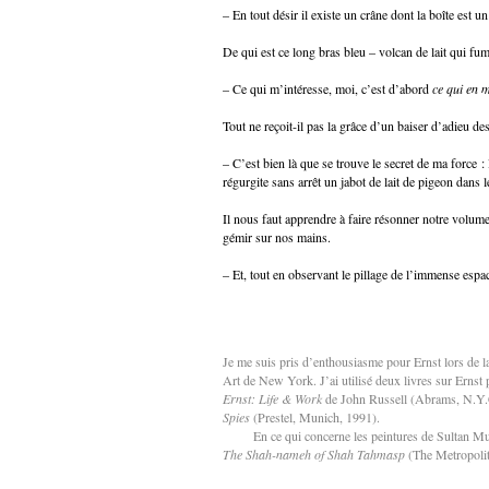
– En tout désir il existe un crâne dont la boîte est 
De qui est ce long bras bleu – volcan de lait qui f
– Ce qui m’intéresse, moi, c’est d’abord
ce qui en 
Tout ne reçoit-il pas la grâce d’un baiser d’adieu de
– C’est bien là que se trouve le secret de ma force : 
régurgite sans arrêt un jabot de lait de pigeon dans
Il nous faut apprendre à faire résonner notre volum
gémir sur nos mains.
– Et, tout en observant le pillage de l’immense espace
Je me suis pris d’enthousiasme pour Ernst lors de
Art de New York. J’ai utilisé deux livres sur Ernst
Ernst: Life & Work
de John Russell (Abrams, N.Y.C
Spies
(Prestel, Munich, 1991).
En ce qui concerne les peintures de Sultan M
The Shah-nameh of Shah Tahmasp
(The Metropoli