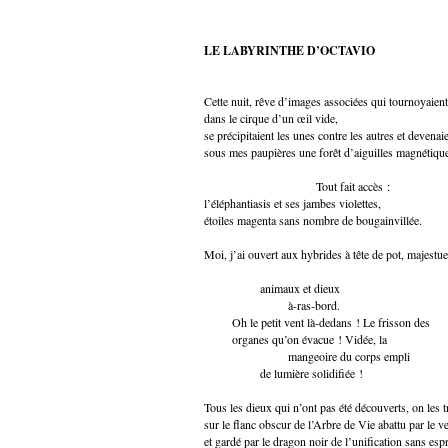
LE LABYRINTHE D’OCTAVIO
Cette nuit, rêve d’images associées qui tournoyaient
dans le cirque d’un œil vide,
se précipitaient les unes contre les autres et devenai
sous mes paupières une forêt d’aiguilles magnétiqu
Tout fait accès :
l’éléphantiasis et ses jambes violettes,
étoiles magenta sans nombre de bougainvillée.
Moi, j’ai ouvert aux hybrides à tête de pot, majestu
animaux et dieux
à-ras-bord.
Oh le petit vent là-dedans ! Le frisson des
organes qu’on évacue ! Vidée, la
mangeoire du corps empli
de lumière solidifiée !
Tous les dieux qui n’ont pas été découverts, on les 
sur le flanc obscur de l’Arbre de Vie abattu par le ve
et gardé par le dragon noir de l’unification sans espr