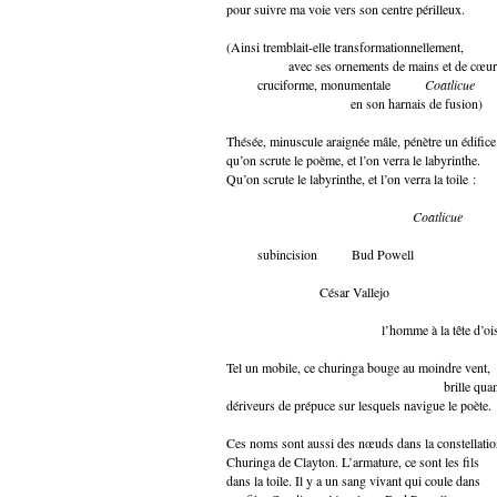
pour suivre ma voie vers son centre périlleux.
(Ainsi tremblait-elle transformationnellement,
avec ses ornements de mains et de cœur
cruciforme, monumentale
Coatlicue
en son harnais de fusion)
Thésée, minuscule araignée mâle, pénètre un édifice 
qu’on scrute le poème, et l’on verra le labyrinthe.
Qu’on scrute le labyrinthe, et l’on verra la toile :
Coatlicue
subincision Bud Powell
César Vallejo
l’homme à la tête d’oise
Tel un mobile, ce churinga bouge au moindre vent,
brille quand on tou
dériveurs de prépuce sur lesquels navigue le poète.
Ces noms sont aussi des nœuds dans la constellatio
Churinga de Clayton. L’armature, ce sont les fils
dans la toile. Il y a un sang vivant qui coule dans