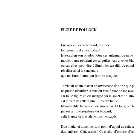
PLUIE DE POLLOCK
Encager en toi ce blizzard, purifier
ton gésier tout en éviscérant
le lézard en son boudoir. Que ces antennes de mille-
moulent, que pédalent ces anguilles, ces civelles bl
ou ces elfes, peut-être ? Sinon, les assaillir de piran
réveiller ainsi le sanctuaire
que ma fureur aurait pu faire se coaguler.
Te vieillir en un instant en oryctérope de sorte que 
ne puisse identifier là telle ou telle figure de ma ré
car toute figure en est mangée par le sol et le sol l
est infecté de cette figure. L’hiérarchique,
hélio-ventilé, laqué – en est mis à bas. Et tous, oui t
passés à l’interrogatoire du blizzard,
cette fragrance fractale, en sont encagés.
Dissimuler et donc nier tout point d’appui en cette 
des ténèbres. Cette arche ? Ce chahut d’ombres d’a