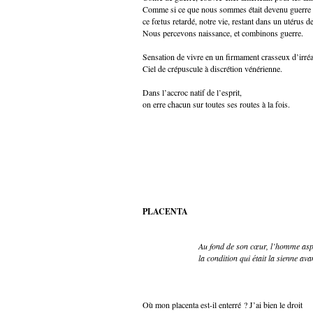
Comme si ce que nous sommes était devenu guerre à
ce fœtus retardé, notre vie, restant dans un utérus d
Nous percevons naissance, et combinons guerre.
Sensation de vivre en un firmament crasseux d’irréal
Ciel de crépuscule à discrétion vénérienne.
Dans l’accroc natif de l’esprit,
on erre chacun sur toutes ses routes à la fois.
PLACENTA
Au fond de son cœur, l’homme asp
la condition qui était la sienne ava
Cio
Où mon placenta est-il enterré ? J’ai bien le droit