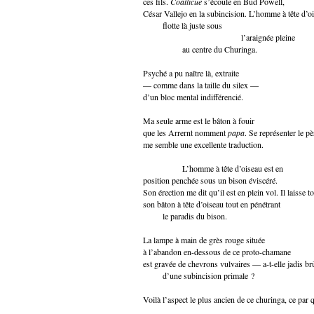
ces fils.
Coatlicue
s’écoule en Bud Powell,
César Vallejo en la subincision. L’homme à tête d’o
flotte là juste sous
l’araignée pleine
au centre du Churinga.
Psyché a pu naître là, extraite
— comme dans la taille du silex —
d’un bloc mental indifférencié.
Ma seule arme est le bâton à fouir
que les Arrernt nomment
papa
. Se représenter le pè
me semble une excellente traduction.
L’homme à tête d’oiseau est en
position penchée sous un bison éviscéré.
Son érection me dit qu’il est en plein vol. Il laisse 
son bâton à tête d’oiseau tout en pénétrant
le paradis du bison.
La lampe à main de grès rouge située
à l’abandon en-dessous de ce proto-chamane
est gravée de chevrons vulvaires — a-t-elle jadis br
d’une subincision primale ?
Voilà l’aspect le plus ancien de ce churinga, ce par qu