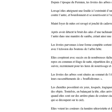
Depuis l’époque du Permien, les livrées des arbres 
Lorsqu’elles atteignent une feuille à l’extrémité d’un
contre l’autre, et bourdonnent et se nourrissent à l’u
Maint foyer de mites est ravagé et jonché de cadavre
Après avoir détecté le bruit des ailes d’une tachinair
l’autre dans une manière de samba, créant ainsi une
Les livrées parvenues à leur forme complète sortent 
avec l’éclosion des boutons de l’arbre hôte.
Elles coopèrent avec succès en de nombreuses tâches 
repos en commun et filage de natte, répartition des g
suivre, recrutement pour les lieux de nourrissage et
Les livrées des arbres sont situées au sommet de l’évo
leurs rassemblements de « bouffodromes ».
Les chenilles possèdent six yeux, lesquels, tragiqu
des objets. Toutefois, en balançant la tête, elles arr
quand elles sont sur des arrière-plans de couleur cl
qui se découpent sur le ciel).
Elles voient les couleurs (la lumière ultraviolette et d