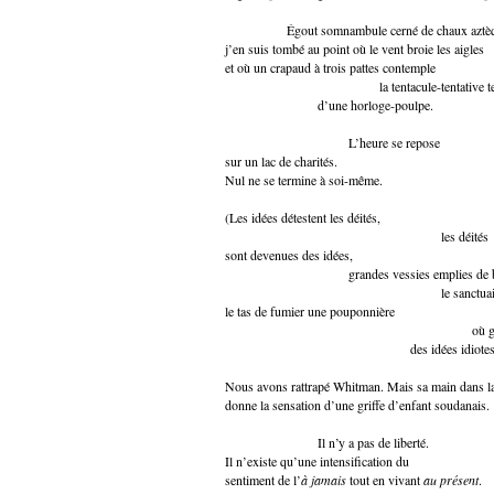
Égout somnambule cerné de chaux aztèq
j’en suis tombé au point où le vent broie les aigles
et où un crapaud à trois pattes contemple
la tentacule-tentative te
d’une horloge-poulpe.
L’heure se repose
sur un lac de charités.
Nul ne se termine à soi-même.
(Les idées détestent les déités,
les déités
sont devenues des idées,
grandes vessies emplies de bil
le sanctuaire était un ta
le tas de fumier une pouponnière
où germaient des idé
des idées idiotes comme d
Nous avons rattrapé Whitman. Mais sa main dans l
donne la sensation d’une griffe d’enfant soudanais.
Il n’y a pas de liberté.
Il n’existe qu’une intensification du
sentiment de l’
à jamais
tout en vivant
au présent
.