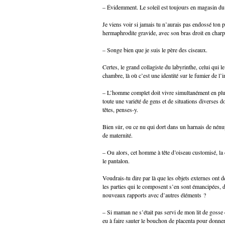
– Évidemment. Le soleil est toujours en magasin du
Je viens voir si jamais tu n’aurais pas endossé ton 
hermaphrodite gravide, avec son bras droit en charpi
– Songe bien que je suis le père des ciseaux.
Certes, le grand collagiste du labyrinthe, celui qui 
chambre, là où c’est une identité sur le fumier de l’
– L’homme complet doit vivre simultanément en plusi
toute une variété de gens et de situations diverses do
têtes, penses-y.
Bien sûr, ou ce nu qui dort dans un harnais de nénu
de maternité.
– Ou alors, cet homme à tête d’oiseau customisé, la c
le pantalon.
Voudrais-tu dire par là que les objets externes ont d
les parties qui le composent s’en sont émancipées, de
nouveaux rapports avec d’autres éléments ?
– Si maman ne s’était pas servi de mon lit de goss
eu à faire sauter le bouchon de placenta pour donner