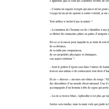
J’apprends que ce sont des scarabées revêtus de cloc
– Comme un nageur aveugle qui passe tel un grain d
voyage tel un jet de sperme à contre-volonté, je me s
Tout artifice n’inclut-il pas la nature ?
– La tentation de l’homme est de s’identifier à une pé
se libérer des tentacules pliées en pattes d’araignée
Est-ce ce la raison pour laquelle tu as tenté de tout l
de sa distance,
de sa taille par comparaison,
de ses propriétés physiques et chimiques,
son aspect extérieur ?
– Seul le grillon d’égout casé dans l’utérus de Sai
trouver moi-même
et
de contrecarrer tout désir d’ha
Et ces « déesses » mi-nues mi-vêtues de rouge ? El
des décombres d’un monde observationnel. Une d’ell
accompagnée d’un homme à tête de cygne qui porte u
– Là où se trouve Mars, Aphrodite n’est plus qu’un
Justice sera rendue, mais la main verte qui guide la 