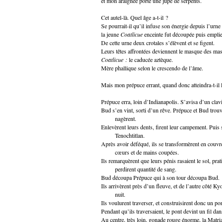
et mon araignée porte une jupe de serpents.
Cet autel-là. Quel âge a-t-il ?
Se pourrait-il qu’il infuse son énergie depuis l’urne
la jeune
Coatlicue
enceinte fut découpée puis empli
De cette urne deux crotales s’élèvent et se figent.
Leurs têtes affrontées deviennent le masque des ma
Coatlicue :
le caducée aztèque.
Mère phallique selon le crescendo de l’âme.
Mais mon prépuce errant, quand donc atteindra-t-il 
Prépuce erra, loin d’Indianapolis. S’avisa d’un clavi
Bud s’en vint, sorti d’un rêve. Prépuce et Bud trouv
nagèrent.
Enlevèrent leurs dents, firent leur campement. Puis s
Tenochtitlan.
Après avoir déféqué, ils se transformèrent en couvre
cœurs et de mains coupées.
Ils remarquèrent que leurs pénis rasaient le sol, prat
perdirent quantité de sang.
Bud découpa Prépuce qui à son tour découpa Bud.
Ils arrivèrent près d’un fleuve, et de l’autre côté Kyot
nuit.
Ils voulurent traverser, et construisirent donc un po
Pendant qu’ils traversaient, le pont devint un fil da
Au centre, très loin, gonade rouge énorme, la Matria