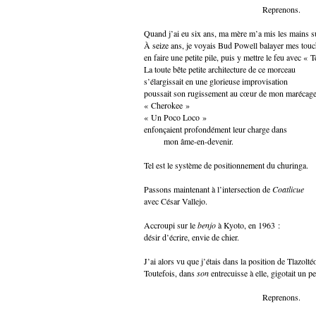
Reprenons.
Quand j’ai eu six ans, ma mère m’a mis les mains su
À seize ans, je voyais Bud Powell balayer mes touc
en faire une petite pile, puis y mettre le feu avec « 
La toute bête petite architecture de ce morceau
s’élargissait en une glorieuse improvisation
poussait son rugissement au cœur de mon marécage
« Cherokee »
« Un Poco Loco »
enfonçaient profondément leur charge dans
mon âme-en-devenir.
Tel est le système de positionnement du churinga.
Passons maintenant à l’intersection de
Coatlicue
avec César Vallejo.
Accroupi sur le
benjo
à Kyoto, en 1963 :
désir d’écrire, envie de chier.
J’ai alors vu que j’étais dans la position de Tlazolté
Toutefois, dans
son
entrecuisse à elle, gigotait un pe
Reprenons.