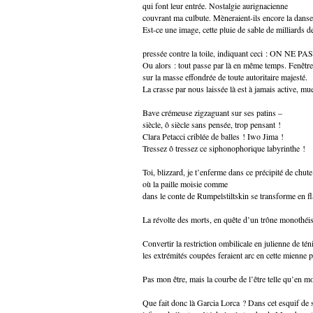
qui font leur entrée. Nostalgie aurignacienne
couvrant ma culbute. Mèneraient-ils encore la dans
Est-ce une image, cette pluie de sable de milliards d
Paume i
pressée contre la toile, indiquant ceci : ON NE P
Ou alors : tout passe par là en même temps. Fenêtr
sur la masse effondrée de toute autoritaire majesté.
La crasse par nous laissée là est à jamais active, mu
Bave crémeuse zigzaguant sur ses patins –
siècle, ô siècle sans pensée, trop pensant !
Clara Petacci criblée de balles ! Iwo Jima !
Tressez ô tressez ce siphonophorique labyrinthe !
Toi, blizzard, je t’enferme dans ce précipité de chute
où la paille moisie comme
dans le conte de Rumpelstiltskin se transforme en f
La révolte des morts, en quête d’un trône monothéis
Convertir la restriction ombilicale en julienne de tén
les extrémités coupées feraient arc en cette mienne p
Pas mon être, mais la courbe de l’être telle qu’en m
Que fait donc là Garcia Lorca ? Dans cet esquif de 