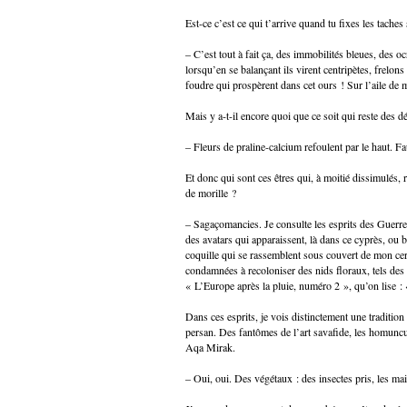
Est-ce c’est ce qui t’arrive quand tu fixes les taches
– C’est tout à fait ça, des immobilités bleues, des 
lorsqu’en se balançant ils virent centripètes, frelons
foudre qui prospèrent dans cet ours ! Sur l’aile de 
Mais y a-t-il encore quoi que ce soit qui reste des d
– Fleurs de praline-calcium refoulent par le haut. 
Et donc qui sont ces êtres qui, à moitié dissimulés, 
de morille ?
– Sagaçomancies. Je consulte les esprits des Guerres
des avatars qui apparaissent, là dans ce cyprès, ou bi
coquille qui se rassemblent sous couvert de mon cer
condamnées à recoloniser des nids floraux, tels des 
« L’Europe après la pluie, numéro 2 », qu’on lise : 
Dans ces esprits, je vois distinctement une traditi
persan. Des fantômes de l’art savafide, les homun
Aqa Mirak.
– Oui, oui. Des végétaux : des insectes pris, les ma