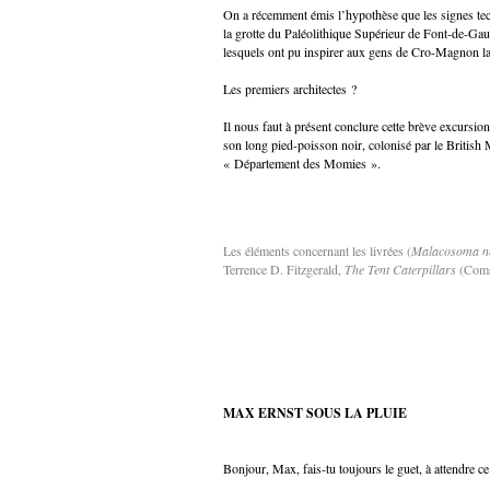
On a récemment émis l’hypothèse que les signes tect
la grotte du Paléolithique Supérieur de Font-de-Gau
lesquels ont pu inspirer aux gens de Cro-Magnon la 
Les premiers architectes ?
Il nous faut à présent conclure cette brève excursio
son long pied-poisson noir, colonisé par le British 
« Département des Momies ».
Les éléments concernant les livrées (
Malacosoma ne
Terrence D. Fitzgerald,
The Tent Caterpillars
(Comst
MAX ERNST SOUS LA PLUIE
Bonjour, Max, fais-tu toujours le guet, à attendre ce