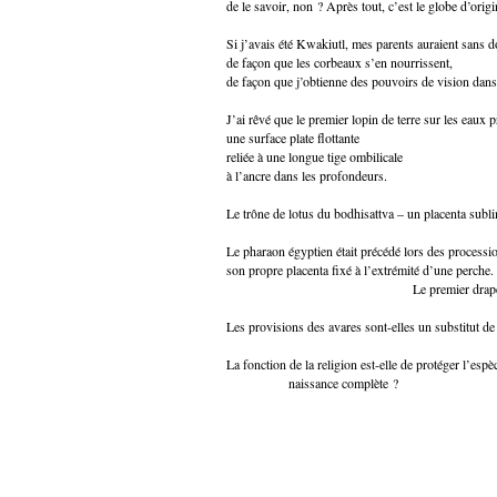
de le savoir, non ? Après tout, c’est le globe d’ori
Si j’avais été Kwakiutl, mes parents auraient sans 
de façon que les corbeaux s’en nourrissent,
de façon que j’obtienne des pouvoirs de vision dans 
J’ai rêvé que le premier lopin de terre sur les eaux p
une surface plate flottante
reliée à une longue tige ombilicale
à l’ancre dans les profondeurs.
Le trône de lotus du bodhisattva – un placenta subl
Le pharaon égyptien était précédé lors des processi
son propre placenta fixé à l’extrémité d’une perche.
Le premier drapeau
Les provisions des avares sont-elles un substitut de
La fonction de la religion est-elle de protéger l’es
naissance complète ?