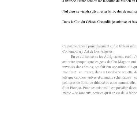
à fixer de l’autre côté du lac la tombe de Munch en
Nul dieu ne viendra désinfecter le roc dur de ma ma
Dans le Con du Céleste Crocodile je solarise, et fa
Ce poème repose principalement sur le tableau inti
Contemporary Art de Los Angeles.
En ce qui concerne les Aurignaciens, ceci : c’es
avt notre époque) que les gens de Cro-Magnon ont p
travaillés dans des os, ont fait leur apparition. Ce q
manifesté : en France, dans la Dordogne actuelle, d
tels que cupules, vulves et animaux schématisés ; e
peintures de lions, de rhinocéros et de mammouths, ce
d’un Picasso. Pour ces raisons, il est possible de c
même – ce sont eux, pour ce qu’il en est de la fabri