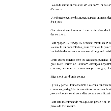
Les ondulations successives de leur corps, en faisan
d’avancer.
Une femelle peut se distinguer, appeler un mâle, dé
d’un jour.
Ces mites aiment à se nourrir sur des tupelos, des tr
des cerisiers.
Leur épopée,
Le Voyage du Cerisier
, traduit en 153
la chenille du nom d’Ortok, pour retrouver la princ
la citadelle des oiseaux au sommet d’un grand cerisi
Leurs autres ennemis sont les scarabées, punaises,
geais bleus, loriots de Baltimore, carouges à épaule
coucous, pics mineurs, viréos aux yeux rouges, et le
Elles n’ont pas d’amis connus.
Qu’on y pense : tout ensemble d’oiseaux ou d’animau
communs, partagé des informations concernant la sit
propre épopée
, serait considéré comme constituant 
Leur seul instrument de musique est, pense-t-on, le
parois de leur rectum.