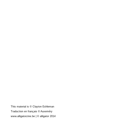
This material is © Clayton Eshleman
Traduction en français © Auxeméry
www.alligatorzine.be | © alligator 2014