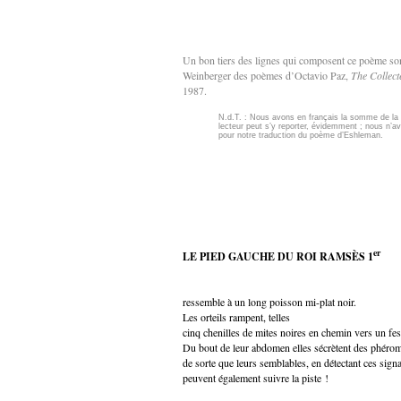
Un bon tiers des lignes qui composent ce poème sont 
Weinberger des poèmes d’Octavio Paz,
The Collect
1987.
N.d.T. : Nous avons en français la somme de la p
lecteur peut s’y reporter, évidemment ; nous n’a
pour notre traduction du poème d’Eshleman.
er
LE PIED GAUCHE DU ROI RAMSÈS 1
ressemble à un long poisson mi-plat noir.
Les orteils rampent, telles
cinq chenilles de mites noires en chemin vers un fest
Du bout de leur abdomen elles sécrètent des phéro
de sorte que leurs semblables, en détectant ces sig
peuvent également suivre la piste !