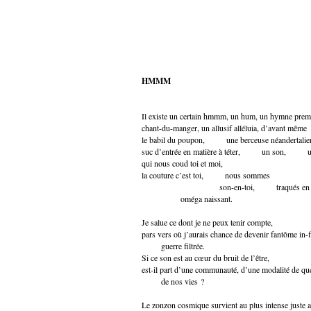
HMMM
Il existe un certain hmmm, un hum, un hymne prem
chant-du-manger, un allusif alléluia, d’avant même
le babil du poupon, une berceuse néandertalie
suc d’entrée en matière à téter, un son, un
qui nous coud toi et moi,
la couture c’est toi, nous sommes
son-en-toi, traqués en
oméga naissant.
Je salue ce dont je ne peux tenir compte,
pars vers où j’aurais chance de devenir fantôme in-
guerre filtrée.
Si ce son est au cœur du bruit de l’être,
est-il part d’une communauté, d’une modalité de que
de nos vies ?
Le zonzon cosmique survient au plus intense juste 