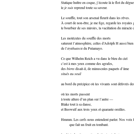
Statique huître en coque, j’écoute là le flot du dégu
le
je suis
reprend toute sa saveur.
Le souffle, tout son arsenal fleurit dans les rêves.
À court de non-être, je me fige, regarde les royales 
le bourbier de ses miroirs, la vacillation du miracle
Les molécules du souffle des morts
saturent l’atmosphère, celles d’Adolph H aussi bien
de l’
ayahuasca
du Putamayo.
Ce que Wilhelm Reich a vu dans le bleu du ciel
c’est à mes yeux comme des agrafes,
des
bions
disait-il, de minuscules paquets d’âme
situés au seuil
au bord du précipice où les vivants sont délivrés de
où les morts passent
à toute allure d’un plan sur l’autre —
Blake tout à sa danse,
et Beowulf aux trois yeux et quarante oreilles.
Hmmm. Les cerfs nous entendent parler. Nos voix fon
que fait un fruit en tombant.