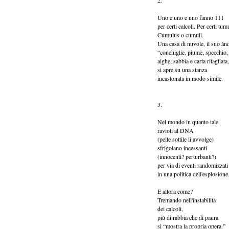
2.
Uno e uno e uno fanno 111
per certi calcoli. Per certi tumu
Cumulus o cumuli.
Una casa di nuvole, il suo ànd
“conchiglie, piume, specchio, 
alghe, sabbia e carta ritagliata
si apre su una stanza
incastonata in modo simile.
3.
Nel mondo in quanto tale
ravioli al DNA
(pelle sottile li avvolge)
sfrigolano incessanti
(innocenti? perturbanti?)
per via di eventi randomizzati
in una politica dell'esplosione
E allora come?
Tremando nell'instabilità
dei calcoli,
più di rabbia che di paura
si “mostra la propria opera.”