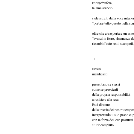
l'
orage
/bufera,
la luna arancio:
siete istruiti dalla voce interio
“portare tutto questo nella sta
oltre che a trasportare un ass
“avanzi in ferro, rimanenze de
ricambi d'auto rotti, scampoli,
11.
Inviati
mendicanti
presentano se stessi
come se prescienti
della propria responsabilità
a resistere alla resa.
Essi diranno
della traccia del nostro tempo:
interpretando il suo passo cu
con la forza dei loro postulati
sull'incompiuto.