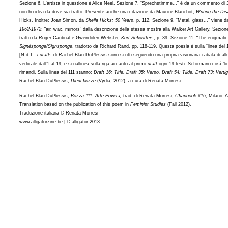
Sezione 6. L'artista in questione è Alice Neel. Sezione 7. “Sprechstimme...” è da un commento di
non ho idea da dove sia tratto. Presente anche una citazione da Maurice Blanchot,
Writing the Dis
Hicks. Inoltre: Joan Simon, da
Sheila Hicks: 50 Years
, p. 112. Sezione 9. “Metal, glass...” viene d
1962-1972
; “air, wax, mirrors” dalla descrizione della stessa mostra alla Walker Art Gallery. Sezio
tratto da Roger Cardinal e Gwendolen Webster,
Kurt Schwitters
, p. 39. Sezione 11. “The enigmatic 
Signésponge/Signsponge
, tradotto da Richard Rand, pp. 118-119. Questa poesia è sulla “linea del 
[N.d.T.:
i drafts
di Rachel Blau DuPlessis sono scritti seguendo una propria visionaria cabala di al
verticale dall'1 al 19, e si riallinea sulla riga accanto al primo
draft
ogni 19 testi. Si formano così “lin
rimandi. Sulla linea del 111 stanno:
Draft 16: Title, Draft 35: Verso, Draft 54: Tilde, Draft 73: Verti
Rachel Blau DuPlessis,
Dieci bozze
(Vydia, 2012), a cura di Renata Morresi.]
Rachel Blau DuPlessis,
Bozza 111: Arte Povera,
trad. di Renata Morresi,
Chapbook #16
, Milano: 
Translation based on the publication of this poem in
Feminist Studies
(Fall 2012).
Traduzione italiana © Renata Morresi
www.alligatorzine.be | © alligator 2013