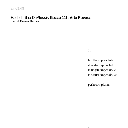
zine
148
Rachel Blau DuPlessis
Bozza 111: Arte Povera
trad. di
Renata Morresi
1.
È tutto impossibile
il gesto impossibile
la lingua impossibile
la sutura impossibile:
perla con piuma
conservata in un
ad altre cose, una 
tessuti di raso, 
ogni strato inc
Una veridica
“assembla