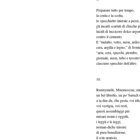
Preparare tutto per tempo,
la conta e la scelta,
lo specchietto laterale a pezz
gli incarti scartati di chicche p
lucidi di luccicore dolce-arge
contro il cemento.
E “metallo, vetro, neon, ardes
cera, argilla e legno,” di front
“aria, cera, specchi, piombo,
giornale, neon, tubo e tessuto
ciascuno specchio dell'altro.
10.
Runnymede, Mnemosyne, un r
un bel libretto, un po' baruch
a la-dee-da, che gesta, voi id
voi vestigia, voi resti,
questi assemblaggi per
mixare nomi e oggetti,
i leggii e le leggi,
noman-diche misure
di pura benedizione,
il sole arancio,