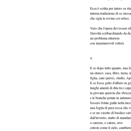
Essa è scritta per intero su rita
interna traduzione di se stessa
che sigla le rovine coi refusi.
Vero che l'opera dev'essere rif
Stavolta scribacchiando da des
un problema ulteriore
con innumerevoli vettori.
4.
E se dopo tutto quanto, una fa
un elenco: casa, libro, tazza, i
figlia, cani (persi), studio, 
E se fosse getto d'albero in g
lunghi amenti di dita tra i cape
la giovane quercia che sboccia,
e le branche potate in autunno
fossero folate gialle nella luc
una foglia di pera rossa che vo
e se un vasetto di basilico sal
dall'inverno, matto di mandar
o carezze, o calore, eros
celeste come il cielo, cambie