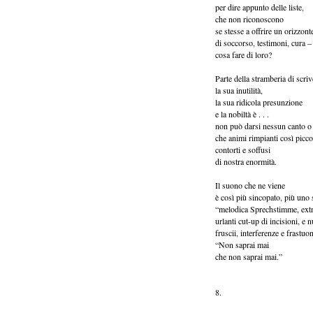
per dire appunto delle liste,
che non riconoscono
se stesse a offrire un orizzont
di soccorso, testimoni, cura –
cosa fare di loro?
Parte della stramberia di scriv
la sua inutilità,
la sua ridicola presunzione
e la nobiltà è . . .
non può darsi nessun canto o
che animi rimpianti così piccol
contorti e soffusi
di nostra enormità.
Il suono che ne viene
è così più sincopato, più uno 
“melodica Sprechstimme, extra
urlanti cut-up di incisioni, e 
fruscii, interferenze e frastuo
“Non saprai mai
che non saprai mai.”
8.