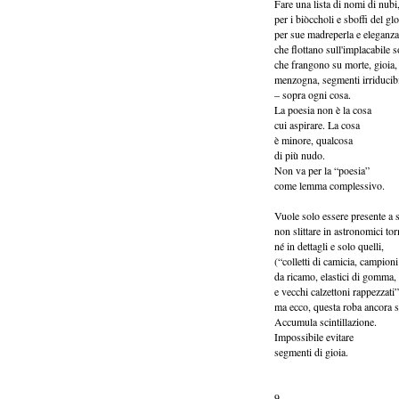
Fare una lista di nomi di nubi,
per i biòccholi e sboffi del gl
per sue madreperla e eleganza
che flottano sull'implacabile 
che frangono su morte, gioia,
menzogna, segmenti irriducibi
– sopra ogni cosa.
La poesia non è la cosa
cui aspirare. La cosa
è minore, qualcosa
di più nudo.
Non va per la “poesia”
come lemma complessivo.
Vuole solo essere presente a s
non slittare in astronomici to
né in dettagli e solo quelli,
(“colletti di camicia, campioni 
da ricamo, elastici di gomma, 
e vecchi calzettoni rappezzati”
ma ecco, questa roba ancora s
Accumula scintillazione.
Impossibile evitare
segmenti di gioia.
9.