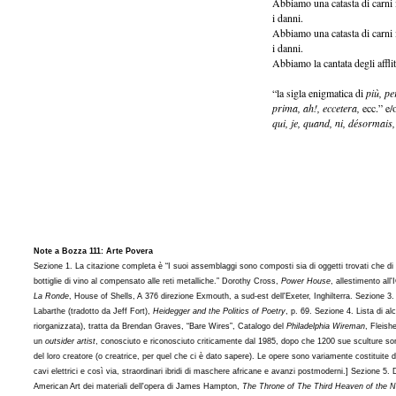
Abbiamo una catasta di carni 
i danni.
Abbiamo una catasta di carni i
i danni.
Abbiamo la cantata degli afflit
“la sigla enigmatica di
più, pe
prima, ah!, eccetera,
ecc.” e/
qui, je, quand, ni, désormais,
Note a Bozza 111: Arte Povera
Sezione 1. La citazione completa è “I suoi assemblaggi sono composti sia di oggetti trovati che di m
bottiglie di vino al compensato alle reti metalliche.” Dorothy Cross,
Power House
, allestimento all
La Ronde
, House of Shells, A 376 direzione Exmouth, a sud-est dell'Exeter, Inghilterra. Sezione 3. “
Labarthe (tradotto da Jeff Fort),
Heidegger and the Politics of Poetry
, p. 69. Sezione 4. Lista di al
riorganizzata), tratta da Brendan Graves, “Bare Wires”, Catalogo del
Philadelphia Wireman
, Fleish
un
outsider artist
, conosciuto e riconosciuto criticamente dal 1985, dopo che 1200 sue sculture son
del loro creatore (o creatrice, per quel che ci è dato sapere). Le opere sono variamente costituite di f
cavi elettrici e così via, straordinari ibridi di maschere africane e avanzi postmoderni.] Sezione 
American Art dei materiali dell'opera di James Hampton,
The Throne of The Third Heaven of the N