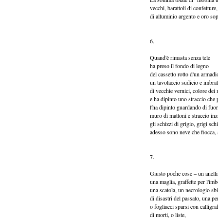
vecchi, barattoli di confetture
di alluminio argento e oro sopr
6.
Quand'è rimasta senza tele
ha preso il fondo di legno
del cassetto rotto d'un armadi
un tavolaccio sudicio e imbrat
di vecchie vernici, colore dei 
e ha dipinto uno straccio che
l'ha dipinto guardando di fuor
muro di mattoni e straccio in
gli schizzi di grigio, grigi sc
adesso sono neve che fiocca, sp
7.
Giusto poche cose – un anell
una maglia, graffette per l'imbo
una scatola, un necrologio sbi
di disastri del passato, una pe
o fogliacci sparsi con calligra
di morti, o liste,