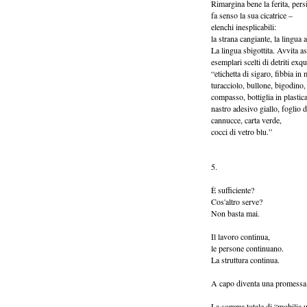
Rimargina bene la ferita, pers
fa senso la sua cicatrice –
elenchi inesplicabili:
la strana cangiante, la lingua
La lingua sbigottita. Avvita a
esemplari scelti di detriti exqu
“etichetta di sigaro, fibbia in
turacciolo, bullone, bigodino,
compasso, bottiglia in plastica
nastro adesivo giallo, foglio d
cannucce, carta verde,
cocci di vetro blu.”
5.
È sufficiente?
Cos'altro serve?
Non basta mai.
Il lavoro continua,
le persone continuano.
La struttura continua.
A capo diventa una promessa d
La somma totale di “mobilia usat