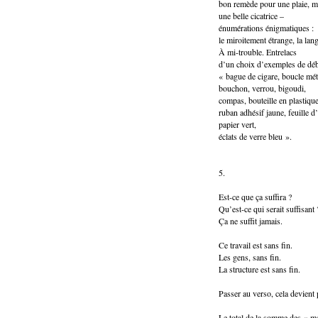
bon remède pour une plaie, 
une belle cicatrice –
énumérations énigmatiques :
le miroitement étrange, la la
À mi-trouble. Entrelacs
d’un choix d’exemples de déb
« bague de cigare, boucle métal
bouchon, verrou, bigoudi,
compas, bouteille en plastique
ruban adhésif jaune, feuille d
papier vert,
éclats de verre bleu ».
5.
Est-ce que ça suffira ?
Qu’est-ce qui serait suffisant 
Ça ne suffit jamais.
Ce travail est sans fin.
Les gens, sans fin.
La structure est sans fin.
Passer au verso, cela devient
Le total de la somme des « me