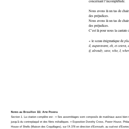
concernant l’incomplétude.
Nous avons là un tas de chair
des préjudices.
Nous avons là un tas de chair
des préjudices.
C’est là pour nous la cantate 
« le sceau énigmatique de
plu
il, auparavant, eh, et cetera, 
if, already, save, who, I, whe
Notes au Brouillon 111: Arte Povera
Section 1. La citation complète est : « Ses assemblages sont composés de matériaux aussi bien tr
jusqu’à du contreplaqué et des filets métalliques. » Exposition Dorothy Cross,
Power House
, Phil
House of Shells (Maison des Coquillages), sur l’A 376 en direction d’Exmouth, au sud-est d’Exeter, e