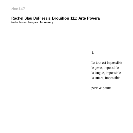
zine
147
Rachel Blau DuPlessis
Brouillon 111: Arte Povera
traduction en français:
Auxeméry
1.
Le tout est impossible
le geste, impossible
la langue, impossible
la suture, impossible
perle & plume
conservées dans
de choses et d’au
bout de satin, g
en couches emba
Véritable v
ces « asse