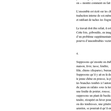
on « montre comment on fait 
L’ensemble est écrit sur les c
traduction interne de soi-mêm
et ratifiant de taches les frag
Le travail doit être refait, il est
Cette fois, gribouillis, en ima
d’un problème supplémentair
pourvu d’innombrables vecte
4.
Supposons qu’ensuite on établi
maison, livre, tasse, fenêtre,
fille, chiens (disparus), bur
Supposons qu’il y ait eu là d
le jeune chêne en pousse, la 
les branches tombés à l’auto
du jaune en rafales sous la lu
une feuille de poirier, rousse
supposons un plant de basili
tendre, récupéré en hiver po
ou des tendresses, une généro
azuréen, se pourrait-il qu’il e