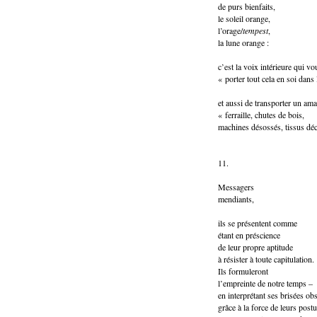
de purs bienfaits,
le soleil orange,
l’orage/
tempest
,
la lune orange :
c’est la voix intérieure qui 
« porter tout cela en soi dans
et aussi de transporter un ama
« ferraille, chutes de bois,
machines désossés, tissus déc
11.
Messagers
mendiants,
ils se présentent comme
étant en préscience
de leur propre aptitude
à résister à toute capitulation.
Ils formuleront
l’empreinte de notre temps –
en interprétant ses brisées ob
grâce à la force de leurs postu