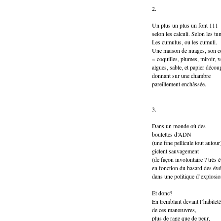
2.
Un plus un plus un font 111
selon les calculi. Selon les tu
Les cumulus, ou les cumuli.
Une maison de nuages, son co
« coquilles, plumes, miroir, v
algues, sable, et papier décou
donnant sur une chambre
pareillement enchâssée.
3.
Dans un monde où des
boulettes d’ADN
(une fine pellicule tout autour
giclent sauvagement
(de façon involontaire ? très é
en fonction du hasard des év
dans une politique d’explosio
Et donc?
En tremblant devant l’habileté
de ces manœuvres,
plus de rage que de peur,