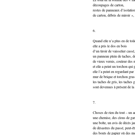
découpages de carton,
restes de panneaux d’isolation
de carton, débris de miroir »,
6.
Quand elle n’a plus eu de toil
elle a pris le dos en bois
d’un tiroir de vaisselier cassé,
un panneau plein de taches, d
de vieux vernis, couleur des 
et elle a peint un torchon qui p
elle l’a peint en regardant par 
mur de brique et torchon gras 
les taches de gris, les taches 
sont devenues à présent de la 
7.
Choses de rien du tout – un an
une chemise, des clous de gar
une boîte, un avis de décès ja
de désastres du passé, peut-êt
des bouts de papier où des m