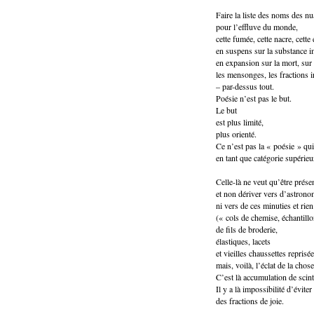
Faire la liste des noms des n
pour l’effluve du monde,
cette fumée, cette nacre, cette
en suspens sur la substance 
en expansion sur la mort, sur l
les mensonges, les fractions i
– par-dessus tout.
Poésie n’est pas le but.
Le but
est plus limité,
plus orienté.
Ce n’est pas la « poésie » qui
en tant que catégorie supérieu
Celle-là ne veut qu’être prése
et non dériver vers d’astron
ni vers de ces minuties et rien
(« cols de chemise, échantill
de fils de broderie,
élastiques, lacets
et vieilles chaussettes reprisé
mais, voilà, l’éclat de la chos
C’est là accumulation de scint
Il y a là impossibilité d’éviter
des fractions de joie.