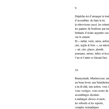
9.
Dépêche-toi d’arranger le tout
d’assembler, de faire le tri,
le rétroviseur cassé, les relen
les papiers de bonbons par te
brillants d’éclats argentés-suc
sur le ciment.
Et « métal, verre, néon, ardoi
cire, argile & bois », en miroi
« air, cire, glaces, plomb,
journaux, néons, tubes et tiss
l’un et l’autre se faisant face.
10.
Runnymede, Mnémosyne, un r
un beau livret, une bénédictio
a-la-di-dah, une action, vous
vous vestiges, vous restes de
assemblages destinés
à mélanger choses et mots,
les rebords et les reports,
comptes nomadiques