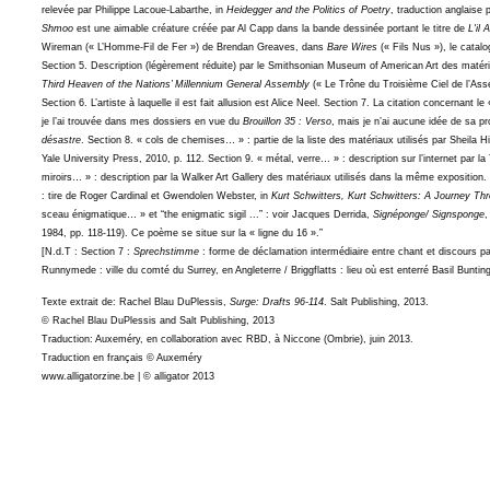
relevée par Philippe Lacoue-Labarthe, in
Heidegger and the Politics of Poetry
, traduction anglaise 
Shmoo
est une aimable créature créée par Al Capp dans la bande dessinée portant le titre de
L'il 
Wireman (« L’Homme-Fil de Fer ») de Brendan Greaves, dans
Bare Wires
(« Fils Nus »), le catal
Section 5. Description (légèrement réduite) par le Smithsonian Museum of American Art des mat
Third Heaven of the Nations’ Millennium General Assembly
(« Le Trône du Troisième Ciel de l’Ass
Section 6. L’artiste à laquelle il est fait allusion est Alice Neel. Section 7. La citation concernant le
je l’ai trouvée dans mes dossiers en vue du
Brouillon 35 : Verso
, mais je n’ai aucune idée de sa p
désastre
. Section 8. « cols de chemises… » : partie de la liste des matériaux utilisés par Sheila
Yale University Press, 2010, p. 112. Section 9. « métal, verre… » : description sur l’internet par 
miroirs… » : description par la Walker Art Gallery des matériaux utilisés dans la même exposition. 
: tire de Roger Cardinal et Gwendolen Webster, in
Kurt Schwitters, Kurt Schwitters: A Journey Thr
sceau énigmatique… » et “the enigmatic sigil ...” : voir Jacques Derrida,
Signéponge/ Signsponge
,
1984, pp. 118-119). Ce poème se situe sur la « ligne du 16 ».”
[N.d.T : Section 7 :
Sprechstimme
: forme de déclamation intermédiaire entre chant et discours par
Runnymede : ville du comté du Surrey, en Angleterre / Briggflatts : lieu où est enterré Basil Buntin
Texte extrait de: Rachel Blau DuPlessis,
Surge: Drafts 96-114
. Salt Publishing, 2013.
© Rachel Blau DuPlessis and Salt Publishing, 2013
Traduction: Auxeméry, en collaboration avec RBD, à Niccone (Ombrie), juin 2013.
Traduction en français © Auxeméry
www.alligatorzine.be | © alligator 2013