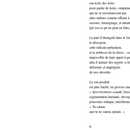
ont écrit, des listes
pour parler de listes, simplem
qui ne se reconnaissent pas
elles-mêmes comme offrant à 
secours, témoignage, et attent
Qu’est-ce qu’on peut en faire,
La part d’étrangeté dans le fai
le désespoir,
cette ridicule prétention,
et la noblesse de la chose – o
impossible de faire appel à qu
afin d’animer des regrets si t
déformés et imprégnés
de nos atrocités.
Le son produit
est plus haché, en grosses ma
«
Sprechstimme
scandé, bris
segmentation hurlante, éleva
poussière statique, interféren
« Tu sauras
que tu ne sauras jamais. »
8.