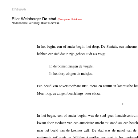
zine
136
Eliot Weinberger
De stad
(Een paar blokken)
Nederlandse vertaling:
Kurt Devrese
In het begin, een of ander begin, het dorp. De Santals, een inheems
hebben een lied dat in zijn geheel luidt als volgt:
In de bomen zingen de vogels.
In het dorp zingen de meisjes.
Een beeld van onverstoorbare rust, mens en natuur in kosmische ha
Meer nog: ze zingen beurtelings voor elkaar.
*
In het begin, een of ander begin, was de stad geen handelscentrum
kwam door toedoen van een autoritaire macht tot stand als een bel
naar het beeld van de kosmos zelf. De stad was de navel van de w
verlengde (of zoals in Midden-Amerika, net niet in het verleng