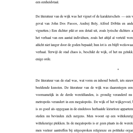
een eenheidstaal.
De literatuur van de wijk was het vignet of de karakterschets — een ve
geval van John Dos Passos, Andrej Bely, Alfred Döblin en ande
vignetten.) Een dichter pikt er een detail uit, zoals lyrische dichters 
het verhaal van een aantal individuen, zoals het altijd al verteld we
allicht niet langer door de goden bepaald; hun lot is en blijft welisw
verhaal. Terwijl de stad chaos is, beschikt de wijk, of het nu gelukk
enige orde.
*
De literatuur van de stad was, wat vorm en inhoud betreft, iets nieuw
beeldende kunsten. De literatuur van de wijk was daarentegen een 
voornamelijk in de derde wereldlanden, is grondig veranderd nu
metropolis verandert in een megalopolis. De wijk of het wijkgevoel, b
is zo goed als opgegaan in de eindeloos herhaalde kleurloze apparte
steden nu bevinden zich nergens. Men woont op een willekeurige
willekeurige plekken. In de megalopolis is er geen plaats in de wer
men veeleer aantreffen bij uitgesproken religieuze en politieke org