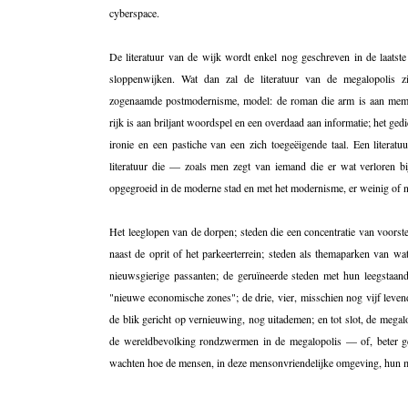
cyberspace.
De literatuur van de wijk wordt enkel nog geschreven in de laatst
sloppenwijken. Wat dan zal de literatuur van de megalopolis zi
zogenaamde postmodernisme, model: de roman die arm is aan memo
rijk is aan briljant woordspel en een overdaad aan informatie; het ged
ironie en een pastiche van een zich toegeëigende taal. Een literat
literatuur die — zoals men zegt van iemand die er wat verloren bi
opgegroeid in de moderne stad en met het modernisme, er weinig of n
Het leeglopen van de dorpen; steden die een concentratie van voorst
naast de oprit of het parkeerterrein; steden als themaparken van w
nieuwsgierige passanten; de geruïneerde steden met hun leegstaand
"nieuwe economische zones"; de drie, vier, misschien nog vijf leven
de blik gericht op vernieuwing, nog uitademen; en tot slot, de megal
de wereldbevolking rondzwermen in de megalopolis — of, beter geze
wachten hoe de mensen, in deze mensonvriendelijke omgeving, hun m