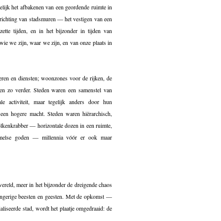
elijk het afbakenen van een geordende ruimte in
prichting van stadsmuren — het vestigen van een
te tijden, en in het bijzonder in tijden van
ie we zijn, waar we zijn, en van onze plaats in
deren en diensten; woonzones voor de rijken, de
 en zo verder. Steden waren een samenstel van
le activiteit, maar tegelijk anders door hun
 een hogere macht. Steden waren hiërarchisch,
olkenkrabber — horizontale dozen in een ruimte,
 hemelse goden — millennia vóór er ook maar
ereld, meer in het bijzonder de dreigende chaos
hongerige beesten en geesten. Met de opkomst —
ialiseerde stad, wordt het plaatje omgedraaid: de