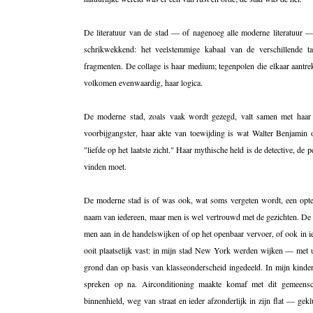
De literatuur van de stad — of nagenoeg alle moderne literatuur —
schrikwekkend: het veelstemmige kabaal van de verschillende ta
fragmenten. De collage is haar medium; tegenpolen die elkaar aantre
volkomen evenwaardig, haar logica.
De moderne stad, zoals vaak wordt gezegd, valt samen met haar a
voorbijgangster, haar akte van toewijding is wat Walter Benjamin om
"liefde op het laatste zicht." Haar mythische held is de detective, d
vinden moet.
De moderne stad is of was ook, wat soms vergeten wordt, een opte
naam van iedereen, maar men is wel vertrouwd met de gezichten. De s
men aan in de handelswijken of op het openbaar vervoer, of ook in ie
ooit plaatselijk vast: in mijn stad New York werden wijken — met 
grond dan op basis van klasseonderscheid ingedeeld. In mijn kinder
spreken op na. Airconditioning maakte komaf met dit gemeensc
binnenhield, weg van straat en ieder afzonderlijk in zijn flat — ge