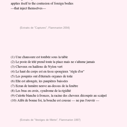
applies itself to the contusion of foreign bodies
—that inject themselves—
(Extraits de "Captures", Flammarion 2004)
(1) Une chaussure est tombée sous la table
(2) Le poste de télé prend toute la place mais ne s'allume jamais
(3) Cheveux ou haillons de Nylon vert
(4) Le haut du corps est en tissu spongieux "règle d'or"
(5) Les poupées ont d'éternels organes de toile
(6) Elle est allongée, les paupières baissées
(7) Ecran de lumière neuve au-dessus de la fenêtre
(8) Les bras en croix, syndrome de la rigidité
(9) Culotte blanche à fronces, la racine des cheveux découpée au scalpel
(10) Alibi de bonne foi, la bouche est cousue — ne pas l'ouvrir —
(Extraits de "Vestiges de fillette", Flammarion 1997)