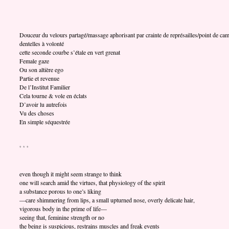
Douceur du velours partagé/massage aphorisant par crainte de représailles/point de cam
dentelles à volonté
cette seconde courbe s’étale en vert grenat
Female gaze
Ou son altière ego
Partie et revenue
De l’Institut Familier
Cela tourne & vole en éclats
D’avoir lu autrefois
Vu des choses
En simple séquestrée
* * *
even though it might seem strange to think
one will search amid the virtues, that physiology of the spirit
a substance porous to one’s liking
—care shimmering from lips, a small upturned nose, overly delicate hair,
vigorous body in the prime of life—
seeing that, feminine strength or no
the being is suspicious, restrains muscles and freak events