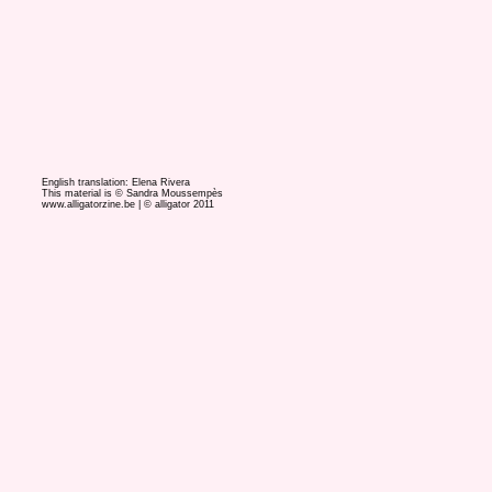
English translation: Elena Rivera
This material is © Sandra Moussempès
www.alligatorzine.be | © alligator 2011