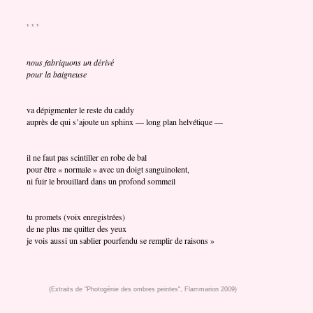
* * *
nous fabriquons un dérivé
pour la baigneuse
va dépigmenter le reste du caddy
auprès de qui s’ajoute un sphinx — long plan helvétique —
il ne faut pas scintiller en robe de bal
pour être « normale » avec un doigt sanguinolent,
ni fuir le brouillard dans un profond sommeil
tu promets (voix enregistrées)
de ne plus me quitter des yeux
je vois aussi un sablier pourfendu se remplir de raisons »
(Extraits de "Photogénie des ombres peintes", Flammarion 2009)