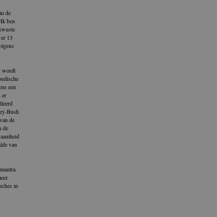
in de
“Ik ben
bewuste
 er 13
volgens
n wordt
opedische
ens een
 er
lleerd
ney-Bush
van de
n de
waamheid
alde van
 mantra
meer
eches in