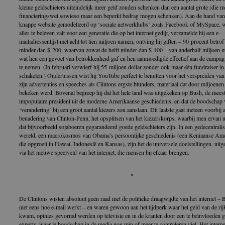
kleine geldschieters uiteindelijk meer geld zouden schenken dan een aantal grote (die m
financieringswet sowieso maar een beperkt bedrag mogen schenken). Aan de hand van
knappe website gemodelleerd op ‘sociale netwerkhubs’ zoals Facebook of MySpace, 
alles te beleven valt voor een generatie die op het internet gedijt, verzamelde hij een e-
mailadressenlijst met acht tot tien miljoen namen, ontving hij giften – 90 procent betrof
minder dan $ 200, waarvan zowat de helft minder dan $ 100 – van anderhalf miljoen 
wat hen een gevoel van betrokkenheid gaf en hen aanmoedigde effectief aan de campag
te nemen. (In februari verwierf hij 55 miljoen dollar zonder ook maar één fundraiser in 
schakelen.) Ondertussen wist hij YouTube perfect te benutten voor het verspreiden va
zijn advertenties en speeches als Clintons ergste blunders, materiaal dat door miljoene
bekeken werd. Bovenal begreep hij dat het hele land was uitgekeken op Bush, de mees
impopulaire president uit de moderne Amerikaanse geschiedenis, en dat de boodschap
‘verandering’ bij een groot aantal kiezers zou aanslaan. Dit laatste gaat meteen voorbij 
benadering van Clinton-Penn, het opsplitsen van het kiezerskorps, waarbij men ervan u
dat bijvoorbeeld sojaboeren gegarandeerd goede geldschieters zijn. In een gedecentrali
wereld, een macrokosmos van Obama’s persoonlijke geschiedenis (een Keniaanse Am
die opgroeit in Hawaï, Indonesië en Kansas), zijn het de universele doelstellingen, uit
via het nieuwe speelveld van het internet, die mensen bij elkaar brengen.
*
De Clintons wisten absoluut geen raad met de politieke draagwijdte van het internet – B
niet eens hoe e-mail werkt – en waren gewoon aan het tijdperk waar het geld van de rij
kwam, opinies gevormd werden op televisie en in de kranten door een te beïnvloeden 
experts, waar je boodschap in de media nog min of meer te controleren viel. Het interne