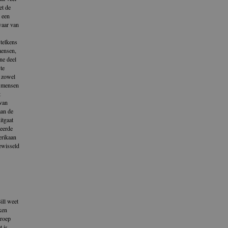
et de
 een
waar van
 telkens
mensen,
ne deel
te
n zowel
n mensen
t
 van
aan de
itgaat
seerde
erikaan
gewisseld
ill weet
ken
groep
t is