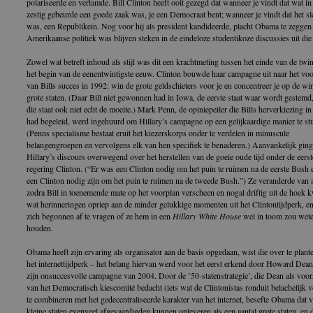
polariseerde en verlamde. Bill Clinton heeft ooit gezegd dat wanneer je vindt dat wat in
zestig gebeurde een goede zaak was, je een Democraat bent; wanneer je vindt dat het sl
was, een Republikein. Nog voor hij als president kandideerde, placht Obama te zeggen
Amerikaanse politiek was blijven steken in de eindeloze studentikoze discussies uit die 
Zowel wat betreft inhoud als stijl was dit een krachtmeting tussen het einde van de twin
het begin van de eenentwintigste eeuw. Clinton bouwde haar campagne uit naar het vo
van Bills succes in 1992: win de grote geldschieters voor je en concentreer je op de w
grote staten. (Daar Bill niet gewonnen had in Iowa, de eerste staat waar wordt gestemd
die staat ook niet echt de moeite.) Mark Penn, de opiniepeiler die Bills herverkiezing i
had begeleid, werd ingehuurd om Hillary’s campagne op een gelijkaardige manier te st
(Penns specialisme bestaat eruit het kiezerskorps onder te verdelen in minuscule
belangengroepen en vervolgens elk van hen specifiek te benaderen.) Aanvankelijk ging
Hillary’s discours overwegend over het herstellen van de goeie oude tijd onder de eerst
regering Clinton. (“Er was een Clinton nodig om het puin te ruimen na de eerste Bush e
een Clinton nodig zijn om het puin te ruimen na de tweede Bush.”) Ze veranderde van
zodra Bill in toenemende mate op het voorplan verscheen en nogal driftig uit de hoek 
wat herinneringen opriep aan de minder gelukkige momenten uit het Clintontijdperk, e
zich begonnen af te vragen of ze hem in een
Hillary White House
wel in toom zou wete
houden.
Obama heeft zijn ervaring als organisator aan de basis opgedaan, wist die over te plant
het internettijdperk – het belang hiervan werd voor het eerst erkend door Howard Dean
zijn onsuccesvolle campagne van 2004. Door de ’50-statenstrategie’, die Dean als voorz
van het Democratisch kiescomité bedacht (iets wat de Clintonistas ronduit belachelijk 
te combineren met het gedecentraliseerde karakter van het internet, besefte Obama dat v
kleine staten evenveel afgevaardigden kunnen opleveren als een aantal grote staten, en d