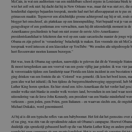
McCain, in wat een auditorium van een middelbare school ergens in Louisiana bleek te z
wist het zelf ook niet: hij dacht dat hij in New Orleans was, maar dat was niet zo), die 
honderdtal slaperige bejaarden toesprak, moeite had met het afleesapparaat en te pas en
grimassen maakte. Tegenover een afzichtelijke groene achtergrond zag hij er uit, zoals 
blogger het omschreef, als plattekaas op een limoenpudding. Niet bepaald wat je van e
gezagsdrager of een gentleman zou verwachten, nam hij dit uitzonderlijk moment in de
Amerikaanse geschiedenis te baat om niet zozeer de eerste Afro-Amerikaanse
presidentskandidaat te feliciteren dan wel op een saaie sarcastische manier de jonge wi
Obama en zijn geloof in ‘verandering’ belachelijk te maken. Een vreemde zin uit McCa
toespraak werd intussen al een klassieker op YouTube: “We zouden alle uitgedroogde 
heet flessenwater moeten kunnen bezorgen.”
Het was, toen ik Obama zag spreken, nauwelijks te geloven dat dit de Verenigde State
Ik moest terugdenken aan een voorval van een goeie vijftig jaar geleden: ik was vier ja
ik veroorzaakte tijdens een familietrip naar Florida een klein incident in een busstation 
ging drinken van een fontein die als ‘Colored’ was gemerkt. (Ik kon het bord lezen, m
geen idee wat het inhield.) Ik ben tijdens de burgerrechtenbeweging opgegroeid, heb M
Luther King horen spreken. En hier stond een Afro-Amerikaan die het verder had ges
eender welke niet-blanke in eender welk westers land, bovendien in een land waar nooi
uitzondering van de Ierse John Kennedy, een president van een blanke minderheid wer
verkozen – geen joden, geen Polen, geen Italianen – en waarvan slechts een, de ongelu
Michael Dukakis, werd genomineerd.
Al bij al is dit een typische reflex van een babyboomer. Het feit dat het geenszins over
of ras ging, was één van de opvallendste zaken uit Obama’s campagne. Hoewel Obam
duidelijk zijn spreekstijl gebaseerd heeft op die van Martin Luther King en andere pred
voerde hij geen campagne als een zwarte kandidaat. Het is zo goed als vergeten dat tot 