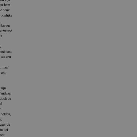
van hem
or hem:
soonlijke
rikanen
e zwarte
et
y
 nochtans
 als een
, maar
 een
zijn
 Vandaag
 doch de
rd
e
 helden,
e,
zeer de
an het
telt,