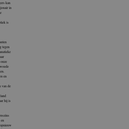
gers kan
jonair in
e
liek is
anten
g tegen
anatieke
aar
 onze
n woede
en.
en en
n van de
 land
r hij is
enszins
 en
 opnieuw