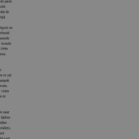
 de jaren
echt
 dat de
tijd.
tigste en
orbeeld
innende
, loonde
n 1996
uren.
e
n er zal
 aanpak
kwam,
n velen
n te
en naar
 tijdens
itter
vonden),
eel
at veel