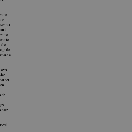
en het
hoe
over het
land.
es
niet
en niet
 die
ografie
ssionele
e over
iden
dat het
een
n de
ijze
n haar
leerd