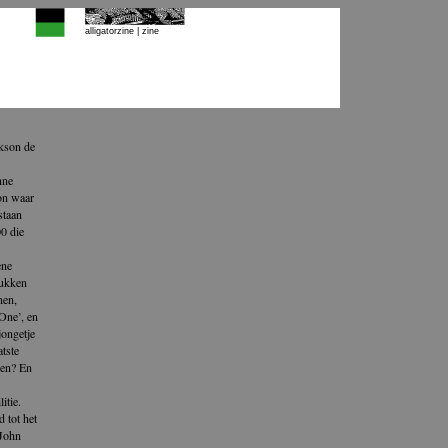
alligatorzine |
zine
ckson de
nne
on waar
staan
0 die
ene
rukken
nen,
One’, en
jongetje
atste
nen? En
itie.
 tot het
 John