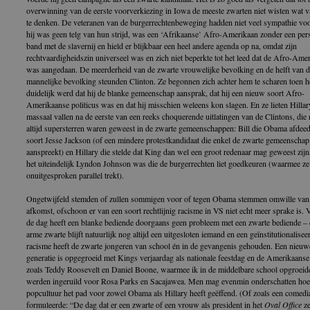
overwinning van de eerste voorverkiezing in Iowa de meeste zwarten niet wisten wat 
te denken. De veteranen van de burgerrechtenbeweging hadden niet veel sympathie vo
hij was geen telg van hun strijd, was een ‘Afrikaanse’ Afro-Amerikaan zonder een per
band met de slavernij en hield er blijkbaar een heel andere agenda op na, omdat zijn
rechtvaardigheidszin universeel was en zich niet beperkte tot het leed dat de Afro-Ame
was aangedaan. De meerderheid van de zwarte vrouwelijke bevolking en de helft van d
mannelijke bevolking steunden Clinton. Ze begonnen zich achter hem te scharen toen h
duidelijk werd dat hij de blanke gemeenschap aansprak, dat hij een nieuw soort Afro-
Amerikaanse politicus was en dat hij misschien weleens kon slagen. En ze lieten Hillar
massaal vallen na de eerste van een reeks choquerende uitlatingen van de Clintons, die
altijd supersterren waren geweest in de zwarte gemeenschappen: Bill die Obama afdeed
soort Jesse Jackson (of een mindere protestkandidaat die enkel de zwarte gemeenschap
aanspreekt) en Hillary die stelde dat King dan wel een groot redenaar mag geweest zijn
het uiteindelijk Lyndon Johnson was die de burgerrechten liet goedkeuren (waarmee ze
onuitgesproken parallel trekt).
Ongetwijfeld stemden of zullen sommigen voor of tegen Obama stemmen omwille van 
afkomst, ofschoon er van een soort rechtlijnig racisme in VS niet echt meer sprake is.
de dag heeft een blanke bediende doorgaans geen probleem met een zwarte bediende –
arme zwarte blijft natuurlijk nog altijd een uitgesloten iemand en een geïnstitutionalisee
racisme heeft de zwarte jongeren van school én in de gevangenis gehouden. Een nieuw
generatie is opgegroeid met Kings verjaardag als nationale feestdag en de Amerikaanse
zoals Teddy Roosevelt en Daniel Boone, waarmee ik in de middelbare school opgroeid
werden ingeruild voor Rosa Parks en Sacajawea. Men mag evenmin onderschatten hoe
popcultuur het pad voor zowel Obama als Hillary heeft geëffend. (Of zoals een comedi
formuleerde: “De dag dat er een zwarte of een vrouw als president in het
Oval Office
ze