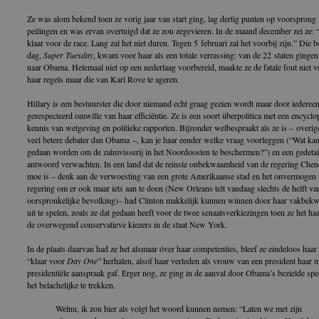
Ze was alom bekend toen ze vorig jaar van start ging, lag dertig punten op voorsprong 
peilingen en was ervan overtuigd dat ze zou zegevieren. In de maand december zei ze: 
klaar voor de race. Lang zal het niet duren. Tegen 5 februari zal het voorbij zijn.” Die 
dag,
Super Tuesday
, kwam voor haar als een totale verrassing: van de 22 staten gingen
naar Obama. Helemaal niet op een nederlaag voorbereid, maakte ze de fatale fout niet 
haar regels maar die van Karl Rove te ageren.
Hillary is een bestuurster die door niemand echt graag gezien wordt maar door iederee
gerespecteerd omwille van haar efficiëntie. Ze is een soort überpolitica met een encycl
kennis van wetgeving en politieke rapporten. Bijzonder welbespraakt als ze is – overig
veel betere debater dan Obama –, kan je haar eender welke vraag voorleggen (“Wat kan
gedaan worden om de zalmvisserij in het Noordoosten te beschermen?”) en een gedetai
antwoord verwachten. In een land dat de reinste onbekwaamheid van de regering Che
moe is – denk aan de verwoesting van een grote Amerikaanse stad en het onvermogen 
regering om er ook maar iets aan te doen (New Orleans telt vandaag slechts de helft va
oorspronkelijke bevolking)– had Clinton makkelijk kunnen winnen door haar vakbek
uit te spelen, zoals ze dat gedaan heeft voor de twee senaatsverkiezingen toen ze het ha
de overwegend conservatieve kiezers in de staat New York.
In de plaats daarvan had ze het alsmaar óver haar competenties, bleef ze eindeloos haar
“klaar voor
Day One
” herhalen, alsof haar verleden als vrouw van een president haar 
presidentiële aanspraak gaf. Erger nog, ze ging in de aanval door Obama’s bezielde spe
het belachelijke te trekken.
Welnu, ik zou hier als volgt het woord kunnen nemen: “Laten we met zijn