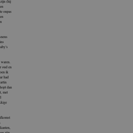
ijn (hij
een
 te onpas
een
en
jsneus
ins
baby’s
n waren.
ar oud en
toen ik
aar had
artin
chopt dan
t, met
d
kkige
 afkomst
a
ikanten,
aan zijn