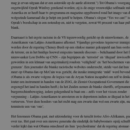
mag je ervan uitgaan dat er een asteroïde op de aarde afstormt.”) Tot Obama’s voorgan
ongetwijfeld Oprah Winfrey gerekend worden; zij is de enige vrouwelijke selfmade mil
Amerika en ze heeft haar tv-programma en magazine opgebouwd rond het imago van d
welgezinde kameraad die je helpt om jezelf te helpen. Obama’s slogan “Yes we can!” is
Oprah’s boodschap in een notendop en, niet te vergeten, zowat 90 procent van haar pub
blank.
Daarnaast is het ergste racisme in de VS tegenwoordig gericht op de nieuwkomers, de
Amerikanen van Latijns-Amerikaanse afkomst. Vijandige gevoelens tegenover immigr
werden door de regering Cheney-Bush op een slinkse manier gekoppeld aan hun oorlo
de terreur, en in het huidige hoewel enigszins tanende discours – belichaamd door het f
nieuwsanker Lou Dobbs op CNN – zijn begrippen als ‘terrorist’ en ‘illegaal’ inwisselb
geworden in een klimaat van angstmakerij rondom ‘veiligheid’ en ‘het beschermen van
grenzen’. Een journalist die blanke racistische websites onderzocht, stelde vast dat hu
meer op Obama dan op McCain was gericht, die inzake immigratie ‘mild’ werd bevond
(Obama is als zwarte volgens de logica van de Aryan Nation incapabel om zelf te denk
louter een instrument in handen van de ZOG, de Zionist Occupational Government die
zogezegd het land in handen heeft.) In het Zuiden nemen de blanke sheriffs, erfgename
burgerrechtenbeweging, iedere gelegenheid te baat om – zelfs voor het vissen zonder
vergunning – Latijns-Amerikanen te arresteren en te deporteren indien ze illegaal in het
vertoeven. Voor deze hoeders van het recht mag een zwarte dan wel een zwarte zijn, maa
tenminste een van ‘ons’.
Het fenomeen Obama gaat, met uitzondering voor de terecht trotse Afro-Afrikanen, ge
over ras. Het gaat over een nieuwe generatie die eindelijk de babyboomers opzij schuift
verder kijkt dan wat Obama omschreef als hun ‘psychodrama’ dat de regering alsmaar