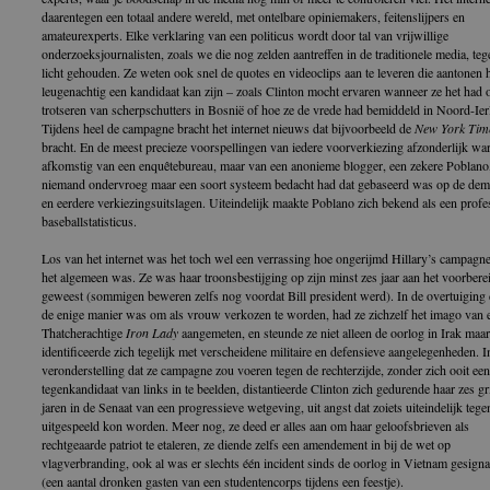
daarentegen een totaal andere wereld, met ontelbare opiniemakers, feitenslijpers en
amateurexperts. Elke verklaring van een politicus wordt door tal van vrijwillige
onderzoeksjournalisten, zoals we die nog zelden aantreffen in de traditionele media, teg
licht gehouden. Ze weten ook snel de quotes en videoclips aan te leveren die aantonen 
leugenachtig een kandidaat kan zijn – zoals Clinton mocht ervaren wanneer ze het had 
trotseren van scherpschutters in Bosnië of hoe ze de vrede had bemiddeld in Noord-Ier
Tijdens heel de campagne bracht het internet nieuws dat bijvoorbeeld de
New York Tim
bracht. En de meest precieze voorspellingen van iedere voorverkiezing afzonderlijk war
afkomstig van een enquêtebureau, maar van een anonieme blogger, een zekere Poblano,
niemand ondervroeg maar een soort systeem bedacht had dat gebaseerd was op de dem
en eerdere verkiezingsuitslagen. Uiteindelijk maakte Poblano zich bekend als een profe
baseballstatisticus.
Los van het internet was het toch wel een verrassing hoe ongerijmd Hillary’s campagn
het algemeen was. Ze was haar troonsbestijging op zijn minst zes jaar aan het voorbere
geweest (sommigen beweren zelfs nog voordat Bill president werd). In de overtuiging 
de enige manier was om als vrouw verkozen te worden, had ze zichzelf het imago van 
Thatcherachtige
Iron Lady
aangemeten, en steunde ze niet alleen de oorlog in Irak maar
identificeerde zich tegelijk met verscheidene militaire en defensieve aangelegenheden. I
veronderstelling dat ze campagne zou voeren tegen de rechterzijde, zonder zich ooit een
tegenkandidaat van links in te beelden, distantieerde Clinton zich gedurende haar zes gr
jaren in de Senaat van een progressieve wetgeving, uit angst dat zoiets uiteindelijk tege
uitgespeeld kon worden. Meer nog, ze deed er alles aan om haar geloofsbrieven als
rechtgeaarde patriot te etaleren, ze diende zelfs een amendement in bij de wet op
vlagverbranding, ook al was er slechts één incident sinds de oorlog in Vietnam gesigna
(een aantal dronken gasten van een studentencorps tijdens een feestje).