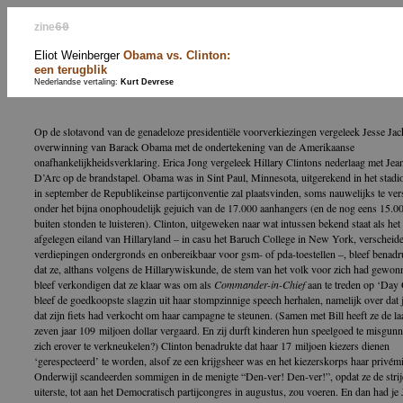
zine
60
Eliot Weinberger
Obama vs. Clinton:
een terugblik
Nederlandse vertaling:
Kurt Devrese
Op de slotavond van de genadeloze presidentiële voorverkiezingen vergeleek Jesse Ja
overwinning van Barack Obama met de ondertekening van de Amerikaanse
onafhankelijkheidsverklaring. Erica Jong vergeleek Hillary Clintons nederlaag met Jea
D’Arc op de brandstapel. Obama was in Sint Paul, Minnesota, uitgerekend in het stadi
in september de Republikeinse partijconventie zal plaatsvinden, soms nauwelijks te ver
onder het bijna onophoudelijk gejuich van de 17.000 aanhangers (en de nog eens 15.00
buiten stonden te luisteren). Clinton, uitgeweken naar wat intussen bekend staat als het
afgelegen eiland van Hillaryland – in casu het Baruch College in New York, verscheid
verdiepingen ondergronds en onbereikbaar voor gsm- of pda-toestellen –, bleef benad
dat ze, althans volgens de Hillarywiskunde, de stem van het volk voor zich had gewon
bleef verkondigen dat ze klaar was om als
Commander-in-Chief
aan te treden op ‘Day 
bleef de goedkoopste slagzin uit haar stompzinnige speech herhalen, namelijk over dat 
dat zijn fiets had verkocht om haar campagne te steunen. (Samen met Bill heeft ze de la
zeven jaar 109 miljoen dollar vergaard. En zij durft kinderen hun speelgoed te misgun
zich erover te verkneukelen?) Clinton benadrukte dat haar 17 miljoen kiezers dienen
‘gerespecteerd’ te worden, alsof ze een krijgsheer was en het kiezerskorps haar privémil
Onderwijl scandeerden sommigen in de menigte “Den-ver! Den-ver!”, opdat ze de strijd
uiterste, tot aan het Democratisch partijcongres in augustus, zou voeren. En dan had je