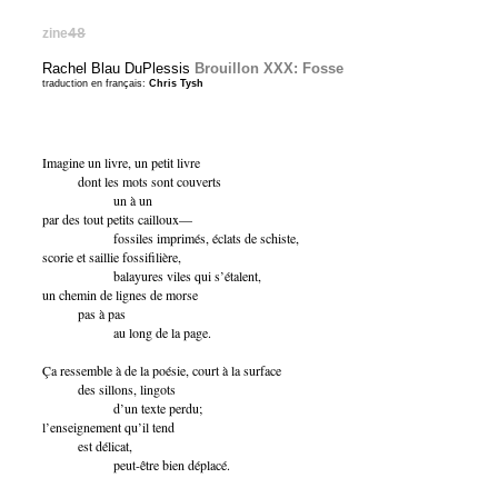
zine
48
Rachel Blau DuPlessis
Brouillon XXX: Fosse
traduction en français:
Chris Tysh
Imagine un livre, un petit livre
dont les mots sont couverts
un à un
par des tout petits cailloux—
fossiles imprimés, éclats de schiste,
scorie et saillie fossifilière,
balayures viles qui s’étalent,
un chemin de lignes de morse
pas à pas
au long de la page.
Ça ressemble à de la poésie, court à la surface
des sillons, lingots
d’un texte perdu;
l’enseignement qu’il tend
est délicat,
peut-être bien déplacé.