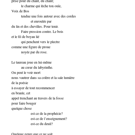
prise pour du chant, du chant;
le charme qui lèche ton ouïe,
Voix de Bos
tendue une fois autour avec des cordes
et enroulée par
du lin et des chevilles. Pour tenir.
Faire pression contre. Le bois
et le fil de boyau lié
qui penchent vers le plectre
comme une figure de proue
noyée par du rose.
Le taureau joue en lui-même
au cœur du labyrinthe.
On peut le voir mort
nous vautrer dans sa colère et la sale lumière
de la poésie
à essayer de tout recommencer
en branle, cet
appel trenchant au travers de la fosse
pour faire bouger
quelque chose
est-ce de la prophécie?
est-ce de l’enseignement?
est-ce du deuil?
Quelque genre que ce ne soit,