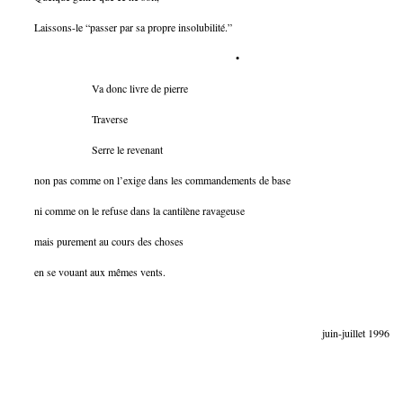
Laissons-le “passer par sa propre insolubilité.”
•
Va donc livre de pierre
Traverse
Serre le revenant
non pas comme on l’exige dans les commandements de base
ni comme on le refuse dans la cantilène ravageuse
mais purement au cours des choses
en se vouant aux mêmes vents.
juin-juillet 1996