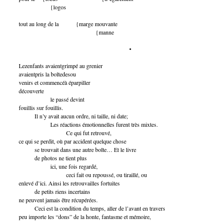
{logos
tout au long de la {marge mouvante
{manne
•
Lezenfants avaientgrimpé au grenier
avaientpris la boîtedesou
venirs et commencéà éparpiller
découverte
le passé devint
fouillis sur fouillis.
Il n’y avait aucun ordre, ni taille, ni date;
Les réactions émotionnelles furent très mixtes.
Ce qui fut retrouvé,
ce qui se perdit, où par accident quelque chose
se trouvait dans une autre boîte… Et le livre
de photos ne tient plus
ici, une fois regardé,
ceci fait ou repoussé, ou tiraillé, ou
enlevé d’ici. Ainsi les retrouvailles fortuites
de petits riens incertains
ne peuvent jamais être récupérées.
Ceci est la condition du temps, aller de l’avant en travers
peu importe les “dons” de la honte, fantasme et mémoire,