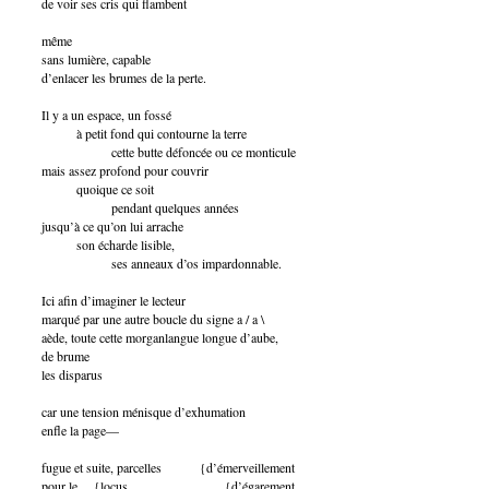
de voir ses cris qui flambent
même
sans lumière, capable
d’enlacer les brumes de la perte.
Il y a un espace, un fossé
à petit fond qui contourne la terre
cette butte défoncée ou ce monticule
mais assez profond pour couvrir
quoique ce soit
pendant quelques années
jusqu’à ce qu’on lui arrache
son écharde lisible,
ses anneaux d’os impardonnable.
Ici afin d’imaginer le lecteur
marqué par une autre boucle du signe a / a \
aède, toute cette morganlangue longue d’aube,
de brume
les disparus
car une tension ménisque d’exhumation
enfle la page—
fugue et suite, parcelles {d’émerveillement
pour le {locus {d’égarement