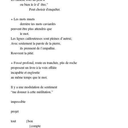
ou bien le
le
d’ être.”
Peut choisir d'enquêter.
+ Les mots muets
derrière les mots caviardés
peuvent être plus attendris que
le mot.
Les lignes caillouteuses sont pleines d’autrui;
Avec seulement la parole de la pierre,
ils prennent de l’empathie.
Rouvrent la pitié.
+ Fossé profond, route en tranchée, plis de roche
proposent un livre à la voix effilée
incapable et engloutie
au même temps que le moi.
Il y a une modulation de sentiment
“me donner à cette méditation.”
impossible
projet
tout {bon
{compte