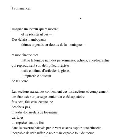
à commencer.
•
Imagine un lecteur qui résisterait
et ne résisterait pas—
Des éclairs flamboyants
dômes argentés au-dessus de la montagne—
résiste chaque mot
même la longue nuit des personnages, actions, choréographie
qui reproduisent son défi pilleur, résiste
mais continue d’articuler la glose,
l’implacable douceur
de la Pierre.
Les sections narratives contiennent des instructions et comprennent
des énoncés sur passage souterrain et échappatoire
fais ceci, fais cela, écoute, ne
désobéis pas,
investis-toi au-delà de toi-même
car tu es
un représentant du feu
dans la caverne balayée par le vent et sans espoir, une étincelle
incapable de réchauffer le noir mais capable tout de même