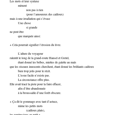
Les mots et leur syntaxe
mènent
non pas à rien
(pour l’amoureux des cailloux)
mais à une irradiation qui s’évase
Une chose
si grande
ne peut être
que marquée ainsi:
+ Cela pourrait signifier l’érosion du livre.
L’allure du voyageur
ralentit le long de la grand-route Hansel et Gretel,
étant donné les bribes, miettes de galette au maïs
que les oiseaux innocents cherchent, étant donné les brilliants cailloux
bien trop jolis pour le récit.
L’issue facile n’existe pas.
La circonstance offre plus.
Elle avait tracé la piste pour la faire effacer,
afin d’être abandonnée
à la broussaille d’une forêt obscure.
+ Ça dit le gommage avec tant d’astuce,
mime les petits mots
(cailloux plats),
les ramène tous au petit a