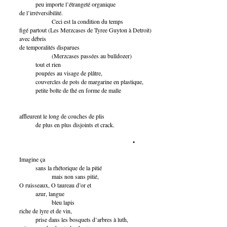
peu importe l’étrangeté organique
de l’irréversibilité.
Ceci est la condition du temps
figé partout (Les Merzcases de Tyree Guyton à Detroit)
avec débris
de temporalités disparues
(Merzcases passées au bulldozer)
tout et rien
poupées au visage de plâtre,
couvercles de pots de margarine en plastique,
petite boîte de thé en forme de malle
affleurent le long de couches de plis
de plus en plus disjoints et crack.
•
Imagine ça
sans la rhétorique de la pitié
mais non sans pitié,
O ruisseaux, O taureau d’or et
azur, langue
bleu lapis
riche de lyre et de vin,
prise dans les bosquets d’arbres à luth,