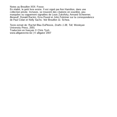
Notes au Brouillon XXX: Fosse.
En réalité, le petit livre existe. Il est signé par Ann Hamilton, dans une
collection privée. Incluses, se trouvent des citations en sourdine, peu
marquées ou vaguement signalées de Louis Zukofsky, Armand Schwerner,
Beowulf
, Donald Rackin, Ezra Pound et John Felstiner sur la correspondence
de Paul Celan et Nelly Sachs. Voir Brouillon 11: Schwa.
Texte extrait de: Rachel Blau DuPlessis,
Drafts 1-38, Toll,
Wesleyan
University Press, 2001
Traduction en français © Chris Tysh
www.alligatorzine.be | © alligator 2007