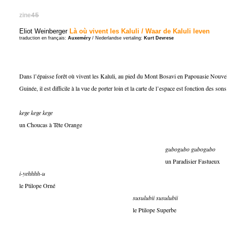
zine
45
Eliot Weinberger
Là où vivent les Kaluli / Waar de Kaluli leven
traduction en français:
Auxeméry
/ Nederlandse vertaling:
Kurt Devrese
Dans l’épaisse forêt où vivent les Kaluli, au pied du Mont Bosavi en Papouasie Nouve
Guinée, il est difficile à la vue de porter loin et la carte de l’espace est fonction des sons
kege kege kege
un Choucas à Tête Orange
gubogubo gubogubo
un Paradisier Fastueux
i-yehhhh-u
le Ptilope Orné
susulubii susulubii
le Ptilope Superbe