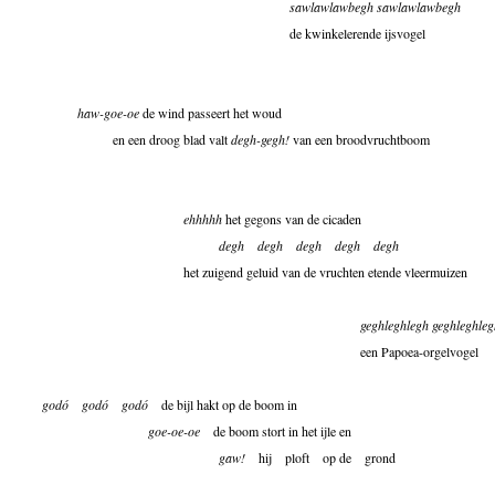
sawlawlawbegh sawlawlawbegh
de kwinkelerende ijsvogel
haw-goe-oe
de wind passeert het woud
en een droog blad valt
degh-gegh!
van een broodvruchtboom
ehhhhh
het gegons van de cicaden
degh
degh
degh
degh
degh
het zuigend geluid van de vruchten etende vleermuizen
geghleghlegh geghleghleg
een Papoea-orgelvogel
godó
godó
godó
de bijl hakt op de boom in
goe-oe-oe
de boom stort in het ijle en
gaw!
hij ploft op de grond