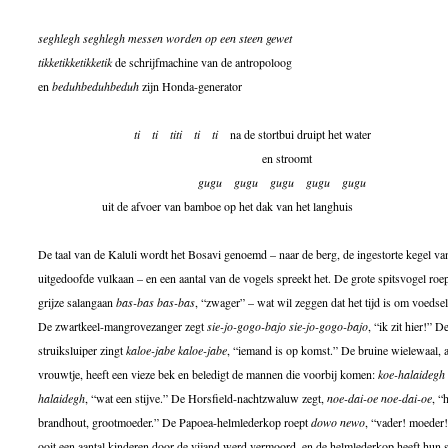
seghlegh seghlegh messen worden op een steen gewet
tikketikketikketik
de schrijfmachine van de antropoloog
en
beduhbeduhbeduh
zijn Honda-generator
ti
ti
titi
ti
ti
na de stortbui druipt het water
en stroomt
gugu
gugu
gugu
gugu
gugu
uit de afvoer van bamboe op het dak van het langhuis
De taal van de Kaluli wordt het Bosavi genoemd – naar de berg, de ingestorte kegel va
uitgedoofde vulkaan – en een aantal van de vogels spreekt het. De grote spitsvogel roep
grijze salangaan
bas-bas bas-bas
, “zwager” – wat wil zeggen dat het tijd is om voedsel
De zwartkeel-mangrovezanger zegt
sie-jo-gogo-bajo sie-jo-gogo-bajo
, “ik zit hier!” 
struiksluiper zingt
kaloe-jabe kaloe-jabe
, “iemand is op komst.” De bruine wielewaal, a
vrouwtje, heeft een vieze bek en beledigt de mannen die voorbij komen:
koe-halaidegh 
halaidegh
, “wat een stijve.” De Horsfield-nachtzwaluw zegt,
noe-dai-oe noe-dai-oe
, “
brandhout, grootmoeder.” De Papoea-helmlederkop roept
dowo newo
, “vader! moeder
ooit een aantal kinderen door de vijand werd vermoord, en de helmlederkop heeft hun