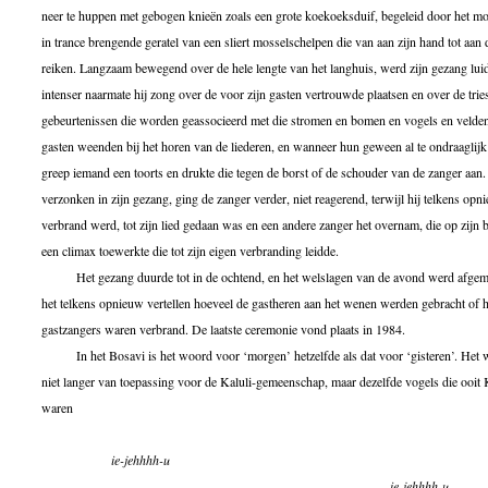
neer te huppen met gebogen knieën zoals een grote koekoeksduif, begeleid door het m
in trance brengende geratel van een sliert mosselschelpen die van aan zijn hand tot aan
reiken. Langzaam bewegend over de hele lengte van het langhuis, werd zijn gezang lui
intenser naarmate hij zong over de voor zijn gasten vertrouwde plaatsen en over de trie
gebeurtenissen die worden geassocieerd met die stromen en bomen en vogels en velde
gasten weenden bij het horen van de liederen, en wanneer hun geween al te ondraaglij
greep iemand een toorts en drukte die tegen de borst of de schouder van de zanger aan
verzonken in zijn gezang, ging de zanger verder, niet reagerend, terwijl hij telkens opn
verbrand werd, tot zijn lied gedaan was en een andere zanger het overnam, die op zijn b
een climax toewerkte die tot zijn eigen verbranding leidde.
Het gezang duurde tot in de ochtend, en het welslagen van de avond werd afgem
het telkens opnieuw vertellen hoeveel de gastheren aan het wenen werden gebracht of 
gastzangers waren verbrand. De laatste ceremonie vond plaats in 1984.
In het Bosavi is het woord voor ‘morgen’ hetzelfde als dat voor ‘gisteren’. Het 
niet langer van toepassing voor de Kaluli-gemeenschap, maar dezelfde vogels die ooit 
waren
ie-jehhhh-u
ie-jehhhh-u