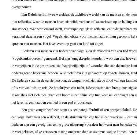
overgenomen.
Een Kaluli leeft in twee werelden: de zichtbare wereld van de mensen en de were
hun reflecties, waar de mensen leven als wilde varkens of kasuarissen op de helling va
Bosaviberg. Wanneer iemand sterft, verdwijnt tegelijk de reflectie, en in de zichtbare w
verandert deze in een vogel. Vogels zien elkaar voor mensen aan, en hun geroep is het 
spreken van mensen. Het levensverloop gaat van kind tot vogel.
Liederen van mensen zijn liederen van vogels, en de woorden van een lied word
‘vogelklankwoorden’ genoemd. Het zijn ‘omgekeerde woorden’, woorden die, hoewel 
te vergelijken in de gesproken taal, begrijpelijk zijn, of woorden die, aan de andere kant
onderliggende betekenis hebben. Alle metaforen zijn gebaseerd op vogels, bomen, land
De liederen staan in de eerste persoon; de zanger voelt zich na de dood van een familieli
of is ver van huis op reis. Ze beschrijven een tocht, iedere plaatsnaam brengt nostalgis
associaties met zich mee, want een boom is een thuis, een tuin voedsel, een vogel een 
het leven is een kaart en een lied is een pad er doorheen.
Een grote zanger heeft een stem als een pareljufferduif of een oranjebuikduif. De 
een vogel bovenaan een waterval, en de structuur van een lied is een waterval. Slecht u
liederen zijn een gevolg van een te grote uitsprong vooraleer het water naar beneden val
te veel geklater, of ze vertoeven te lang onderaan de plas alvorens weg te komen. Een 