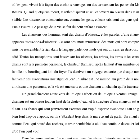
où les gens vivent à la façon des cochons sauvages ou des casoars sur les pentes du M
Bosavi. Quand quelqu’un meurt, le reflet disparaît aussi, et devient un oiseau dans le 
visible. Les oiseaux se voient entre eux comme les gens, et leurs cris sont des gens qui 
l’un à l’autre. Le passage de la vie se fait du petit enfant à l’oiseau.
Les chansons des hommes sont des chants d’oiseaux, et les paroles d’une chans
appelées 'mots-sons-d’oiseaux'. Ce sont des 'mots retournés', des mots qui sont compré
mais ne ressemblent à rien dans le langage parlé, des mots qui ont un sens en dessous, 
côté. Toutes les métaphores sont basées sur les oiseaux, les arbres, les terres et les eau
chants sont à la première personne, le chanteur étant seul après la mort d’un membre de
famille, ou bourlinguant loin du foyer. Ils décrivent un voyage, en sorte que chaque no
fait venir des associations nostalgiques, car un arbre est une maison, un jardin de la nou
un oiseau une personne, et la vie est une carte et une chanson un chemin qui la traverse
Un grand chanteur a une voix de Ptilope Tacheté ou de Ptilope à Ventre Orange.
chanteur est un oiseau tout en haut de la chute d’eau, et la structure d’une chanson est 
d’eau. Les chants qui sont pauvrement exécutés ont trop d’aspérité avant que l’eau ne g
bien font trop de clapotis, ou ils s’attardent trop dans la mare avant de partir. Un chant r
comme l’eau qui sourd des rochers, et reste semblable là où l’eau continue de couler lo
d’où l’on peut voir.
Dans les jours anciens, il y a vingt ans, avant les pistes d’atterrissage et les miss