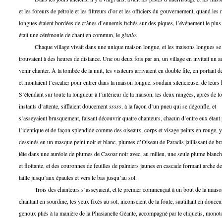
et les foreurs de pétrole et les filtreurs d’or et les officiers du gouvernement, quand les
longues étaient bordées de crânes d’ennemis fichés sur des piques, l’événement le plus
était une cérémonie de chant en commun, le
gisalo
.
Chaque village vivait dans une unique maison longue, et les maisons longues se
trouvaient à des heures de distance. Une ou deux fois par an, un village en invitait un a
venir chanter. À la tombée de la nuit, les visiteurs arrivaient en double file, en portant d
et montaient l’escalier pour entrer dans la maison longue, soudain silencieuse, de leurs 
S’étendant sur toute la longueur à l’intérieur de la maison, les deux rangées, après de l
instants d’attente, sifflaient doucement
sssss
, à la façon d’un pneu qui se dégonfle, et
s’asseyaient brusquement, faisant découvrir quatre chanteurs, chacun d’entre eux étant 
l’identique et de façon splendide comme des oiseaux, corps et visage peints en rouge, 
dessinés en un masque peint noir et blanc, plumes d’Oiseau de Paradis jaillissant de bra
tête dans une auréole de plumes de Casoar noir avec, au milieu, une seule plume blanch
et flottante, et des couronnes de feuilles de palmiers jaunes en cascade formant arche de
taille jusqu’aux épaules et vers le bas jusqu’au sol.
Trois des chanteurs s’asseyaient, et le premier commençait à un bout de la maiso
chantant en sourdine, les yeux fixés au sol, inconscient de la foule, sautillant en douceur
genoux pliés à la manière de la Phasianelle Géante, accompagné par le cliquetis, monot