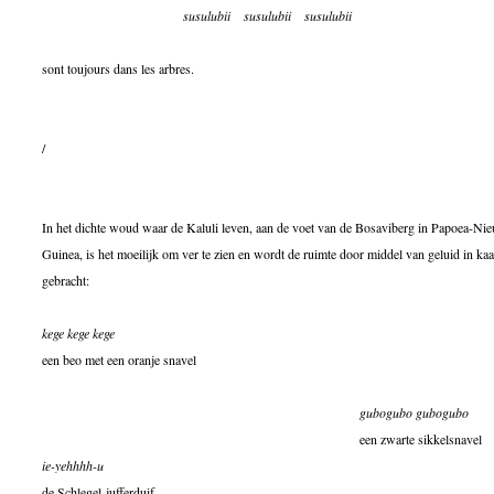
susulubii
susulubii
susulubii
sont toujours dans les arbres.
/
In het dichte woud waar de Kaluli leven, aan de voet van de Bosaviberg in Papoea-Ni
Guinea, is het moeilijk om ver te zien en wordt de ruimte door middel van geluid in kaa
gebracht:
kege kege kege
een beo met een oranje snavel
gubogubo gubogubo
een zwarte sikkelsnavel
ie-yehhhh-u
de Schlegel-jufferduif