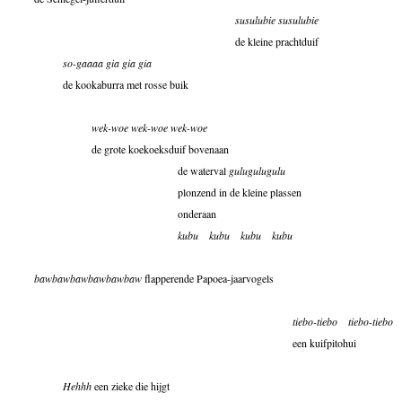
susulubie susulubie
de kleine prachtduif
so-gaaaa gia gia gia
de kookaburra met rosse buik
wek-woe wek-woe wek-woe
de grote koekoeksduif bovenaan
de waterval
gulugulugulu
plonzend in de kleine plassen
onderaan
kubu
kubu
kubu
kubu
bawbawbawbawbawbaw
flapperende Papoea-jaarvogels
tiebo-tiebo
tiebo-tiebo
een kuifpitohui
Hehhh
een zieke die hijgt