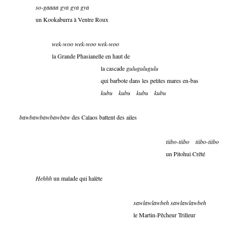
so-gaaaa gya gya gya
un Kookaburra à Ventre Roux
wek-woo wek-woo wek-woo
la Grande Phasianelle en haut de
la cascade
gulugulugulu
qui barbote dans les petites mares en-bas
kubu
kubu
kubu
kubu
bawbawbawbawbaw
des Calaos battent des ailes
tiibo-tiibo
tiibo-tiibo
un Pitohui Crêté
Hehhh
un malade qui halète
sawlawlawbeh sawlawlawbeh
le Martin-Pêcheur Trilleur