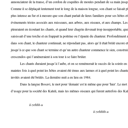
annonciateur de la transe, d’un cordon de coquilles de moules pendant de sa main jusqu
Comme il se déplaçait lentement tout le long de la maison longue, son chant se faisait pl
plus intense au fur et à mesure que son chant parlait de lieux familiers pour ses hôtes et
événements tristes associés aux ruisseaux, aux arbres, aux oiseaux, et aux champs. Les
pleuraient en écoutant les chants, et quand leur chagrin devenait trop insupportable, qu
saisissait d’une torche et en frappait la poitrine ou l’épaule du chanteur. Profondément
dans son chant, le chanteur continuait, ne répondant pas, alors qu’il était brûlé encore e
jusqu’à ce que son chant se termine et qu’un autre chanteur commence le sien, construi
crescendos qui l’amèneraient à son tour à se faire brûler.
Les chants duraient jusqu’à l’aube, et on se remémorait le succès de la soirée en 
maintes fois à quel point les hôtes avaient été émus aux larmes et à quel point les chant
invités avaient été brûlés. La dernière nuit a eu lieu en 1984.
Dans la langue Bosavi, le mot pour 'demain' est le même que pour 'hier'. Le mot 
d’usage pour la société des Kaluli, mais les mêmes oiseaux qui furent autrefois des Kal
ii-yehhh-u
ii-yehhhh-u