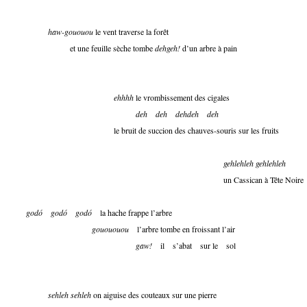
haw-gououou
le vent traverse la forêt
et une feuille sèche tombe
dehgeh!
d’un arbre à pain
ehhhh
le vrombissement des cigales
deh
deh
dehdeh
deh
le bruit de succion des chauves-souris sur les fruits
gehlehleh gehlehleh
un Cassican à Tête Noire
godó
godó
godó
la hache frappe l’arbre
gouououou
l’arbre tombe en froissant l’air
gaw!
il s’abat sur le sol
sehleh sehleh
on aiguise des couteaux sur une pierre