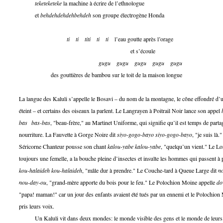
teketeketeke
la machine à écrire de l’ethnologue
et
behdehdehdehbehdeh
son groupe électrogène Honda
ti
ti
titi
ti
ti
l’eau goutte après l’orage
et s’écoule
gugu
gugu
gugu
gugu
gugu
des gouttières de bambou sur le toit de la maison longue
La langue des Kaluli s’appelle le Bosavi – du nom de la montagne, le cône effondré d’
éteint – et certains des oiseaux la parlent. Le Langrayen à Poitrail Noir lance son appel
bas
bas-bas
, "beau-frère," au Martinet Uniforme, qui signifie qu’il est temps de parta
nourriture. La Fauvette à Gorge Noire dit
siyo-gogo-bayo siyo-gogo-bayo
, "je suis là.
Séricorne Chanteur pousse son chant
kalou-yabe kalou-yabe
, "quelqu’un vient." Le Lo
toujours une femelle, a la bouche pleine d’insectes et insulte les hommes qui passent à 
kou-halaideh kou-halaideh
, "mâle dur à prendre." Le Couche-tard à Queue Large dit
n
nou-day-ou
, "grand-mère apporte du bois pour le feu." Le Polochion Moine appelle
do
"papa! maman!" car un jour des enfants avaient été tués par un ennemi et le Polochion
pris leurs voix.
Un Kaluli vit dans deux mondes: le monde visible des gens et le monde de leurs re