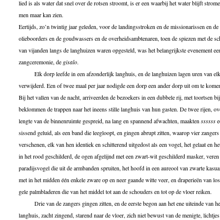
lied is als water dat snel over de rotsen stroomt, is er een waarbij het water blijft strom
men maar kan zien.
Eertijds, zo’n twintig jaar geleden, voor de landingsstroken en de missionarissen en de
olieboorders en de goudwassers en de overheidsambtenaren, toen de spiezen met de sc
van vijanden langs de langhuizen waren opgesteld, was het belangrijkste evenement ee
zangceremonie, de
gisalo
.
Elk dorp leefde in een afzonderlijk langhuis, en de langhuizen lagen uren van elk
verwijderd. Een of twee maal per jaar nodigde een dorp een ander dorp uit om te kome
Bij het vallen van de nacht, arriveerden de bezoekers in een dubbele rij, met toortsen bij
beklommen de trappen naar het ineens stille langhuis van hun gasten. De twee rijen, ov
lengte van de binnenruimte gespreid, na lang en spannend afwachten, maakten
ssssss
e
sissend geluid, als een band die leegloopt, en gingen abrupt zitten, waarop vier zangers
verschenen, elk van hen identiek en schitterend uitgedost als een vogel, het gelaat en he
in het rood geschilderd, de ogen afgelijnd met een zwart-wit geschilderd masker, veren
paradijsvogel die uit de armbanden spruiten, het hoofd in een aureool van zwarte kasua
met in het midden één enkele zware op en neer gaande witte veer, en draperieën van l
gele palmbladeren die van het middel tot aan de schouders en tot op de vloer reiken.
Drie van de zangers gingen zitten, en de eerste begon aan het ene uiteinde van he
langhuis, zacht zingend, starend naar de vloer, zich niet bewust van de menigte, lichtje