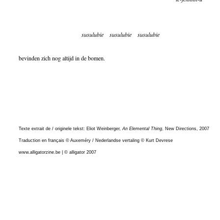
susulubie
susulubie
susulubie
bevinden zich nog altijd in de bomen.
Texte extrait de / originele tekst: Eliot Weinberger,
An Elemental Thing
, New Directions, 2007
Traduction en français © Auxeméry / Nederlandse vertaling © Kurt Devrese
www.alligatorzine.be | © alligator 2007