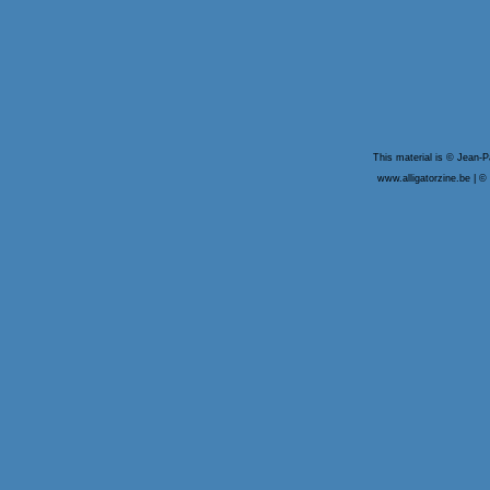
This material is © Jean-
www.alligatorzine.be | © 