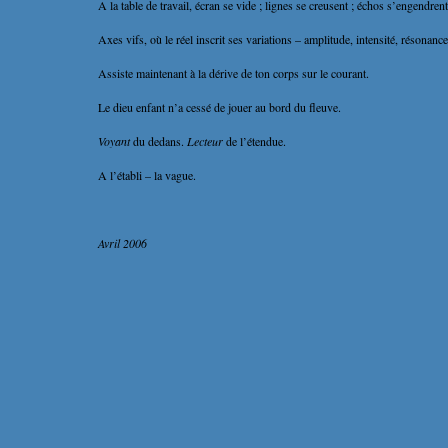
A la table de travail, écran se vide ; lignes se creusent ; échos s’engendrent
Axes vifs, où le réel inscrit ses variations – amplitude, intensité, résonance
Assiste maintenant à la dérive de ton corps sur le courant.
Le dieu enfant n’a cessé de jouer au bord du fleuve.
Voyant
du dedans.
Lecteur
de l’étendue.
A l’établi – la vague.
Avril 2006