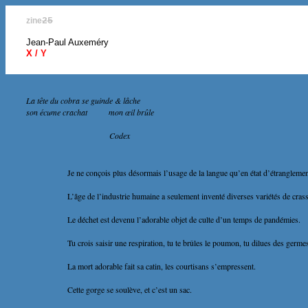
zine
25
Jean-Paul Auxeméry
X / Y
La tête du cobra se guinde & lâche
son écume crachat
mon œil brûle
Codex
Je ne conçois plus désormais l’usage de la langue qu’en état d’étranglemen
L’âge de l’industrie humaine a seulement inventé diverses variétés de crass
Le déchet est devenu l’adorable objet de culte d’un temps de pandémies.
Tu crois saisir une respiration, tu te brûles le poumon, tu dilues des germe
La mort adorable fait sa catin, les courtisans s’empressent.
Cette gorge se soulève, et c’est un sac.