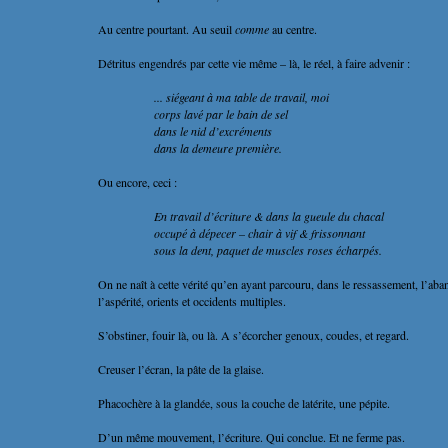
Au centre pourtant. Au seuil
comme
au centre.
Détritus engendrés par cette vie même – là, le réel, à faire advenir :
... siégeant à ma table de travail, moi
corps lavé par le bain de sel
dans le nid d’excréments
dans la demeure première.
Ou encore, ceci :
En travail d’écriture & dans la gueule du chacal
occupé à dépecer – chair à vif & frissonnant
sous la dent, paquet de muscles roses écharpés.
On ne naît à cette vérité qu’en ayant parcouru, dans le ressassement, l’aba
l’aspérité, orients et occidents multiples.
S’obstiner, fouir là, ou là. A s’écorcher genoux, coudes, et regard.
Creuser l’écran, la pâte de la glaise.
Phacochère à la glandée, sous la couche de latérite, une pépite.
D’un même mouvement, l’écriture. Qui conclue. Et ne ferme pas.