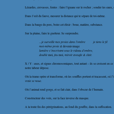
Lézardes, crevasses, fentes : faire l’iguane sur le rocher ; sonder les eaux,
Dans l’œil du fauve, mesurer la distance qui te sépare de toi-même.
Dans la bauge du porc, boire cet élixir : boue, matière, substance.
Sur la plaine, faire le guetteur. Se surprendre.
...je surveille mes proies dans l’ombre je tiens le fil
moi-même proie &
devenir-image
lumière s’inscrivant sous le rideau d’ombre,
double
moi
, feu
moi
, miroir aveugle & clair.
X / Y : axes, et signes chromosomiques, tout autant – ils se croisent en ce 
notre labeur dépose.
Où la trame opère et transforme, où les souffles portent et tracassent,
où l’
vraie se noue.
Où l’animal rend gorge, et se fait clair, dans l’obscur de l’humain.
Constructeur des voix, sur la face inverse du masque.
A la toute fin des pérégrinations, au fond du gouffre, dans la suffocation.