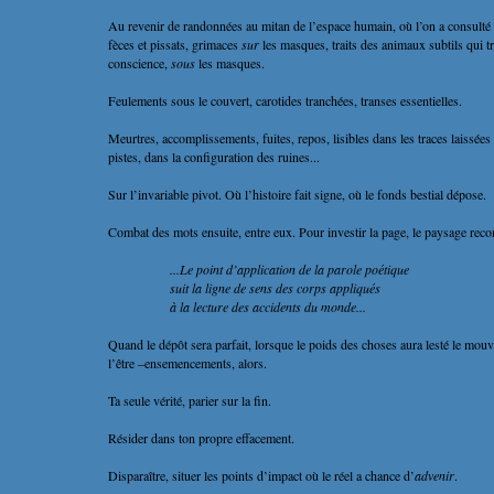
Au revenir de randonnées au mitan de l’espace humain, où l’on a consulté
fèces et pissats, grimaces
sur
les masques, traits des animaux subtils qui tr
conscience,
sous
les masques.
Feulements sous le couvert, carotides tranchées, transes essentielles.
Meurtres, accomplissements, fuites, repos, lisibles dans les traces laissées
pistes, dans la configuration des ruines...
Sur l’invariable pivot. Où l’histoire fait signe, où le fonds bestial dépose.
Combat des mots ensuite, entre eux. Pour investir la page, le paysage rec
...Le point d’application de la parole poétique
suit la ligne de sens des corps appliqués
à la lecture des accidents du monde...
Quand le dépôt sera parfait, lorsque le poids des choses aura lesté le mou
l’être –ensemencements, alors.
Ta seule vérité, parier sur la fin.
Résider dans ton propre effacement.
Disparaître, situer les points d’impact où le réel a chance d’
advenir
.