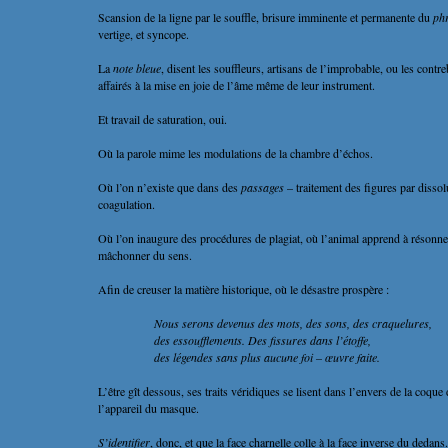
Scansion de la ligne par le souffle, brisure imminente et permanente du
ph
vertige, et syncope.
La
note bleue
, disent les souffleurs, artisans de l’improbable, ou les contre
affairés à la mise en joie de l’âme même de leur instrument.
Et travail de saturation, oui.
Où la parole mime les modulations de la chambre d’échos.
Où l’on n’existe que dans des
passages
– traitement des figures par dissol
coagulation.
Où l’on inaugure des procédures de plagiat, où l’animal apprend à résonner
mâchonner du sens.
Afin de creuser la matière historique, où le désastre prospère :
Nous serons devenus des mots, des sons, des craquelures,
des essoufflements. Des fissures dans l’étoffe,
des légendes sans plus aucune foi – œuvre faite.
L’être gît dessous, ses traits véridiques se lisent dans l’envers de la coque
l’appareil du masque.
S’identifier
, donc, et que la face charnelle colle à la face inverse du dedans.