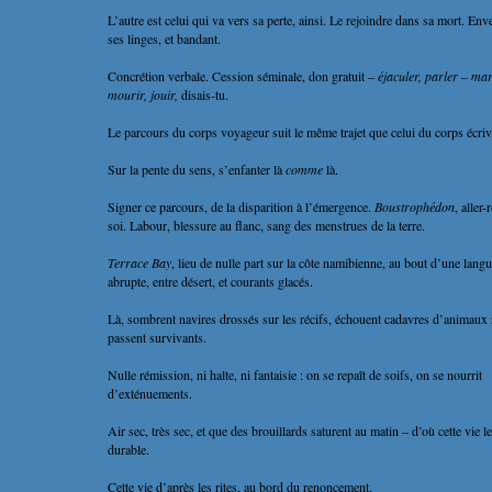
L’autre est celui qui va vers sa perte, ainsi. Le rejoindre dans sa mort. En
ses linges, et bandant.
Concrétion verbale. Cession séminale, don gratuit –
éjaculer, parler – ma
mourir, jouir,
disais-tu.
Le parcours du corps voyageur suit le même trajet que celui du corps écriv
Sur la pente du sens, s’enfanter là
comme
là.
Signer ce parcours, de la disparition à l’émergence.
Boustrophédon
, aller-
soi. Labour, blessure au flanc, sang des menstrues de la terre.
Terrace Bay
, lieu de nulle part sur la côte namibienne, au bout d’une langu
abrupte, entre désert, et courants glacés.
Là, sombrent navires drossés sur les récifs, échouent cadavres d’animaux
passent survivants.
Nulle rémission, ni halte, ni fantaisie : on se repaît de soifs, on se nourrit
d’exténuements.
Air sec, très sec, et que des brouillards saturent au matin – d’où cette vie le
durable.
Cette vie d’après les rites, au bord du renoncement.