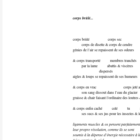
corps brûlé...
corps brûlé corps sec
corps de disette & corps de cendre
génies de l’air se repaissent de ses odeurs
& corps transporté membres tranchés
par la lame abattis & viscères
dispersés
aigles & loups se repaissent de ses humeurs
& corps en vrac corps jeté au 
son sang dissout dans l’eau du glacier
graisse & chair faisant l’ordinaire des loutre
& corps enfin caché celé tu rabatt
ses sucs & ses jus pour les insectes & le
ligaments muscles & os pensent parfaitement
leur propre résolution, comme ils se sont
soumis à la dépense d’énergie nécessaire à l