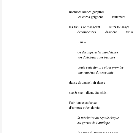
nécroses loupes gerçures
les corps geignent lentement
les tissus se mangeant leurs louanges
décomposées drainent tarisse
l’air –
on découpera les bandelettes
on distribuera les baumes
toute cette fumure étant promise
aux narines du crocodile
danse & danse l’air danse
sec & sec – dieux étanchés,
l’air danse sa danse
d’atomes vides de vie
la mâchoire du reptile claque
au garrot de l’antilope
le corps du voyageur se pose