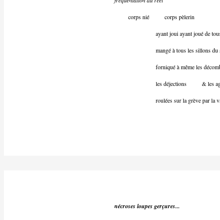
fréquentation du réel
corps nié corps pèlerin
ayant joui ayant joué de tous le
mangé à tous les sillons du s
forniqué à même les décombres 
les déjections & les aga
roulées sur la grève par la va
nécroses loupes gerçures...