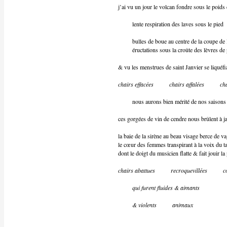
j’ai vu un jour le volcan fondre sous le poids
lente respiration des laves sous le pied
bulles de boue au centre de la coupe de la
éructations sous la croûte des lèvres de 
& vu les menstrues de saint Janvier se liquéfi
chairs effacées
chairs affalées
ch
nous aurons bien mérité de nos saisons
ces gorgées de vin de cendre nous brûlent à j
la baie de la sirène au beau visage berce de v
le cœur des femmes transpirant à la voix du 
dont le doigt du musicien flatte & fait jouir la
chairs abattues
recroquevillées
c
qui furent fluides & aimants
& violents
animaux