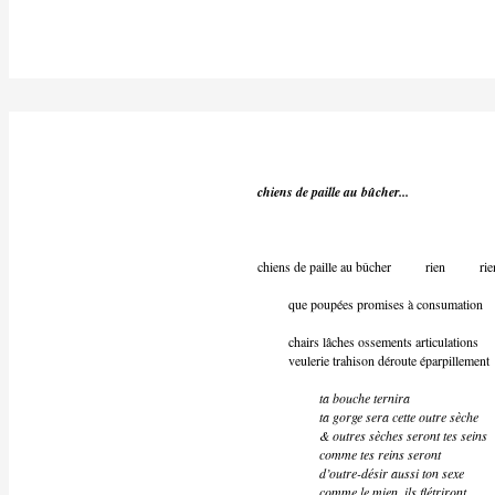
chiens de paille au bûcher...
chiens de paille au bûcher rien rie
que poupées promises à consumation
chairs lâches ossements articulations
veulerie trahison déroute éparpillement
ta bouche ternira
ta gorge sera cette outre sèche
& outres sèches seront tes seins
comme tes reins seront
d’outre-désir aussi ton sexe
comme le mien, ils flétriront