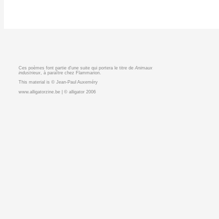
Ces poèmes font partie d'une suite qui portera le titre de
Animaux
industrieux
, à paraître chez Flammarion.
This material is © Jean-Paul Auxeméry
www.alligatorzine.be | © alligator 2006