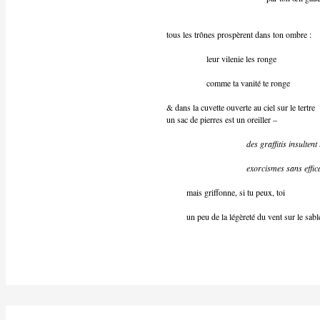
tous les trônes prospèrent dans ton ombre :
leur vilenie les ronge
comme ta vanité te ronge
& dans la cuvette ouverte au ciel sur le tertre
un sac de pierres est un oreiller –
des graffitis insultent
exorcismes sans effic
mais griffonne, si tu peux, toi
un peu de la légèreté du vent sur le sabl