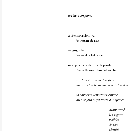
arrête, scorpion...
arrête, scorpion, va
te nourrir de rats
va grignoter
les os du chat pourri
moi, je suis porteur de la parole
j’ai la flamme dans la bouche
sur la scène où tout se fond
ton bras ton buste ton sexe & ton dos
ta carcasse construit l’espace
où il te faut disparaître & t’effacer
ayant tracé
les signes
visibles
de ton
identité