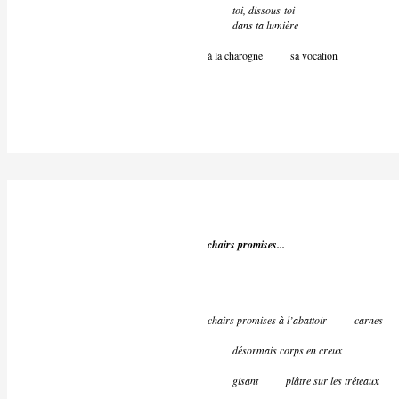
toi, dissous-toi
dans ta lumière
à la charogne sa vocation
chairs promises...
chairs promises à l’abattoir carnes –
désormais corps en creux
gisant
plâtre sur les tréteaux