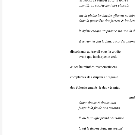
les léopards veillent dans le fourré
attentifs au couinement des chacals
sur la plaine les hardes glissent au loin
dans la poussière des jarrets & les he
la hyène croque sa pitance sur son lit 
& le ramier fait la flûte, sous des palm
dissolvants au travail sous la croûte
avant que la charpente cède
& ces helminthes mathématiciens
comptables des stupeurs d’agonie
des éblouissements & des vésanies
mai
danse danse & danse-moi
jusqu’à la fin de nos amours
là où le souffle prend naissance
là où le drame joue, au vocatif