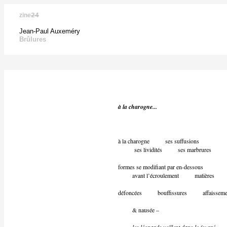
zine
24
Jean-Paul Auxeméry
Brûlures
à la charogne...
à la charogne ses suffusions
ses lividités ses marbrures
formes se modifiant par en-dessous
avant l’écroulement matières
défoncées bouffissures affaisseme
& nausée –