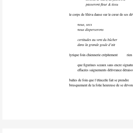
passeront fleur & tissu
le corps de Shiva danse sur le cœur de ses dé
nous, secs
nous disperserons
certitudes au vent du bûcher
dans la grande goule d’ai
r
lyrique foin chiennerie crépitement rien
que figurines sceaux sans encre signatu
effacées saignements délivrance déraiso
balles de foin que l’étincelle fait se prendre
brusquement de la folie heureuse de se dévor