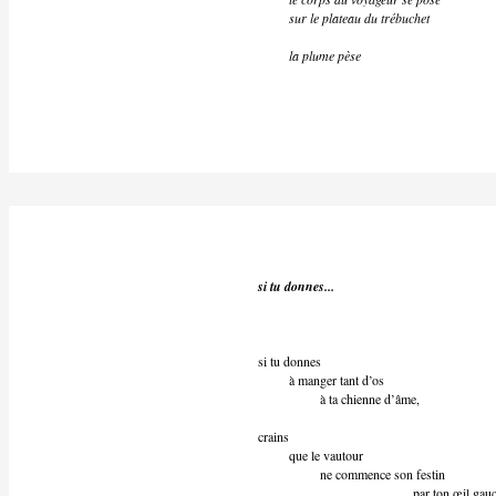
sur le plateau du trébuchet
la plume pèse
si tu donnes...
si tu donnes
à manger tant d’os
à ta chienne d’âme,
crains
que le vautour
ne commence son festin
par ton œil gauche