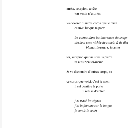
arrête, scorpion, arrête
ton venin n’est rien
va dévorer d’autres corps que le mien
celui-ci bloque la porte
les ruines dans les interstices du temps
abritent cette nichée de soucis & de die
– blattes, bousiers, lucanes
toi, scorpion qui vis sous la pierre
tu n’es rien toi-même
& va dissoudre d’autres corps, va
ce corps que voici, c’est le mien
il est derrière la porte
il refuse d’entrer
j’ai tracé les signes
j’ai la flamme sur la langue
je vomis le venin