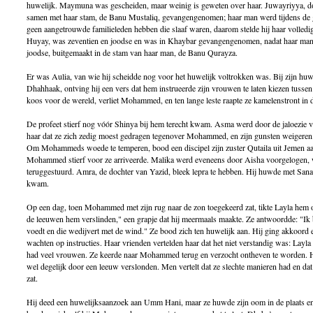
huwelijk. Maymuna was gescheiden, maar weinig is geweten over haar. Juwayriyya, d
samen met haar stam, de Banu Mustaliq, gevangengenomen; haar man werd tijdens de 
geen aangetrouwde familieleden hebben die slaaf waren, daarom stelde hij haar volledige
Huyay, was zeventien en joodse en was in Khaybar gevangengenomen, nadat haar ma
joodse, buitgemaakt in de stam van haar man, de Banu Qurayza.
Er was Aulia, van wie hij scheidde nog voor het huwelijk voltrokken was. Bij zijn huw
Dhahhaak, ontving hij een vers dat hem instrueerde zijn vrouwen te laten kiezen tusse
koos voor de wereld, verliet Mohammed, en ten lange leste raapte ze kamelenstront in de
De profeet stierf nog vóór Shinya bij hem terecht kwam. Asma werd door de jaloezie v
haar dat ze zich zedig moest gedragen tegenover Mohammed, en zijn gunsten weigeren. 
Om Mohammeds woede te temperen, bood een discipel zijn zuster Qutaila uit Jemen aa
Mohammed stierf voor ze arriveerde. Malika werd eveneens door Aisha voorgelogen, w
teruggestuurd. Amra, de dochter van Yazid, bleek lepra te hebben. Hij huwde met Sana, 
kwam.
Op een dag, toen Mohammed met zijn rug naar de zon toegekeerd zat, tikte Layla hem op
de leeuwen hem verslinden," een grapje dat hij meermaals maakte. Ze antwoordde: "Ik 
voedt en die wedijvert met de wind." Ze bood zich ten huwelijk aan. Hij ging akkoord 
wachten op instructies. Haar vrienden vertelden haar dat het niet verstandig was: La
had veel vrouwen. Ze keerde naar Mohammed terug en verzocht ontheven te worden. Hi
wel degelijk door een leeuw verslonden. Men vertelt dat ze slechte manieren had en dat
zat.
Hij deed een huwelijksaanzoek aan Umm Hani, maar ze huwde zijn oom in de plaats en 