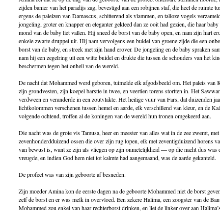
zijden banier van het paradijs zag, bevestigd aan een robijnen staf, die heel de ruimte 
ergens de paleizen van Damascus, schitterend als vlammen, en talloze vogels verzameld
jongeling, groter en knapper en eleganter gekleed dan ze ooit had gezien, die haar baby
mond van de baby liet vallen. Hij sneed de borst van de baby open, en nam zijn hart eru
enkele zwarte druppel uit. Hij nam vervolgens een buidel van groene zijde die een onbek
borst van de baby, en streek met zijn hand erover. De jongeling en de baby spraken sam
nam hij een zegelring uit een witte buidel en drukte die tussen de schouders van het k
beschermen tegen het onheil van de wereld.
De nacht dat Mohammed werd geboren, tuimelde elk afgodsbeeld om. Het paleis van Ke
zijn grondvesten, zijn koepel barstte in twee, en veertien torens stortten in. Het Saww
verdween en veranderde in een zoutvlakte. Het heilige vuur van Fars, dat duizenden ja
lichtkolommen verschenen tussen hemel en aarde, elk verschillend van kleur, en de K
volgende ochtend, troffen al de koningen van de wereld hun tronen omgekeerd aan.
Die nacht was de grote vis Tamusa, heer en meester van alles wat in de zee zwemt, met
zevenhonderdduizend ossen die over zijn rug lopen, elk met zeventigduizend horens 
van bewust is, want ze zijn als vliegen op zijn onmetelijkheid — op die nacht dus was 
vreugde, en indien God hem niet tot kalmte had aangemaand, was de aarde gekanteld.
De profeet was van zijn geboorte af besneden.
Zijn moeder Amina kon de eerste dagen na de geboorte Mohammed niet de borst geven
zelf de borst en er was melk in overvloed. Een zekere Halima, een zoogster van de Ba
Mohammed zou enkel van haar rechterborst drinken, en liet de linker over aan Halima’