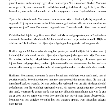
planeet Venus, en tussen zijn ogen stond de inscriptie "Er is maar een God en Mohammed
vermogens. Op een zekere nacht reed Mohammed, geleid door de engel Jibril, met Bur
Jeruzalem, naar de hemelen en de hel en het empyreum en naar Bayt al-Mamur, de mosk
Tijdens het reizen hoorde Mohammed een stem aan zijn rechterkant, die hij negeerde, en 
negeerde. Hij zag een vrouw met ontblote armen, getooid met alle sieraden van deze we
spreken met jou!" maar Mohammed negeerde haar. Daarna hoorde hij een enorme knal 
Ze hielden halt bij de berg Sina, waar God met Musa had gesproken, en in Baytlakhem
moskee in Jeruzalem. Men bracht Mohammed drie vaten: wijn, water en melk. Hij hoo
drinken, en Jibril zei hem dat hij en zijn volgelingen hun geleide hadden gevonden.
Jibril vroeg wat Mohammed onderweg had gezien, en verduidelijkte dat de stem aan zij
indien hij had geluisterd, zouden hij en zijn volgelingen joden geworden zijn. De stem 
Nazareeërs; indien hij had geluisterd, zouden hij en zijn volgelingen christenen gewor
hij met haar had gesproken, zouden zij deze wereld boven de toekomst hebben verkoz
een rots die zeventig jaar eerder in de hel werd geslingerd en pas dan de bodem van de p
Jibril nam Mohammed mee naar de eerste hemel, en stelde hem voor aan Ismail, heer der
poorten opende. Ze ontmoetten een man met een tarweachtige gelaatskleur, die naar zijn
linkerhand keek en weende. Dit was Adam, die verheugd was om zijn kinderen die de 
gedachte aan hen die tot de hel verdoemd waren. Hij zag een engel zitten met de wereld o
zijn hand, waarnaar de engel staarde met een niet aflatende melancholie. Dit was de 
dat er geen huis op aarde was wiens bewoners hij niet tot vijf maal daags observeerde
heengaan van hun geliefde, vertelt hij hen hun tranen te sparen, want hij zal hen telke
meer resten.