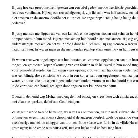
Hij zag hoe een groep mensen, gezeten aan een tafel gedekt met de heerlijkste gerechte
rot vlees verslinden. Hij zag een reusachtige engel, zijn lichaam was half sneeuw en h
niet smelten en de sneeuw doofde het vuur niet. De engel riep: "Heilig heilig heilig de H
bedaren."
Hij zag mensen met lippen als van een kameel, en de engelen sneden met scharen het v
hompen vlees in hun mond. Hij zag mensen op hun hoofd slaan met stenen. Hij zag en
andere menigte mensen, en het vuur drong door hun lichaam. Hij zag mensen waarvan
naald van vuur. Er waren mensen die niet konden rechtop staan omwille van hun reusac
Er waren vrouwen opgehangen aan hun borsten, en vrouwen opgehangen aan hun haa
tongen, en gesmolten koper afkomstig van een fontein in de hel werd in hun mond uit
vuur geroosterd werden en hun eigen vlees opaten; vrouwen, aan handen en voeten ge
was een blinde, dove en stomme vrouw in een koffer van vuur opgeborgen, en haar her
waren vrouwen die hun eigen ingewanden verslonden; vrouwen met het hoofd van een v
in de vorm van een hond, geslagen door engelen met knuppels van vuur.
Overal in de hemel zag Mohammed engelen vol ontzag en vrees voor zich uit staren, zo
met elkaar te spreken, de lof aan God betuigen.
Ze stegen naar de tweede hemel op, waar ze Issa ontmoetten, en zijn neef Yahyah, die
ontmoetten ze een man wiens schoonheid al de anderen overtrof, zoals de maan de sterr
veelkleurige mantel, de uitlegger van dromen. In de vierde was Idris; in de vijfde Ha
grote ogen; in de zesde was Musa zelf, met een bleke huid en heel lang haar.