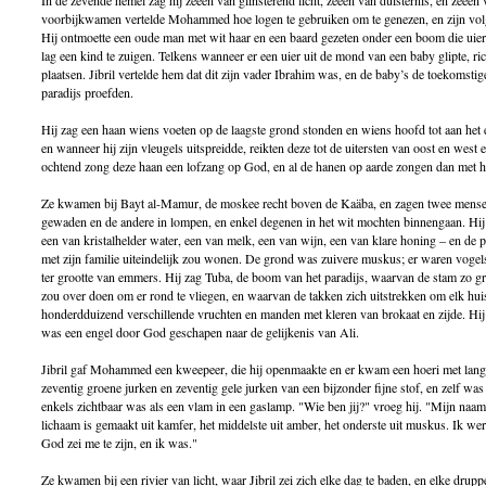
In de zevende hemel zag hij zeeën van glinsterend licht, zeeën van duisternis, en zeeën
voorbijkwamen vertelde Mohammed hoe logen te gebruiken om te genezen, en zijn volgel
Hij ontmoette een oude man met wit haar en een baard gezeten onder een boom die uiers
lag een kind te zuigen. Telkens wanneer er een uier uit de mond van een baby glipte, ri
plaatsen. Jibril vertelde hem dat dit zijn vader Ibrahim was, en de baby’s de toekomstig
paradijs proefden.
Hij zag een haan wiens voeten op de laagste grond stonden en wiens hoofd tot aan het 
en wanneer hij zijn vleugels uitspreidde, reikten deze tot de uitersten van oost en wes
ochtend zong deze haan een lofzang op God, en al de hanen op aarde zongen dan met 
Ze kwamen bij Bayt al-Mamur, de moskee recht boven de Kaäba, en zagen twee mensenm
gewaden en de andere in lompen, en enkel degenen in het wit mochten binnengaan. Hij z
een van kristalhelder water, een van melk, een van wijn, een van klare honing – en d
met zijn familie uiteindelijk zou wonen. De grond was zuivere muskus; er waren vogel
ter grootte van emmers. Hij zag Tuba, de boom van het paradijs, waarvan de stam zo gr
zou over doen om er rond te vliegen, en waarvan de takken zich uitstrekken om elk huis
honderdduizend verschillende vruchten en manden met kleren van brokaat en zijde. Hij 
was een engel door God geschapen naar de gelijkenis van Ali.
Jibril gaf Mohammed een kweepeer, die hij openmaakte en er kwam een hoeri met lang
zeventig groene jurken en zeventig gele jurken van een bijzonder fijne stof, en zelf was
enkels zichtbaar was als een vlam in een gaslamp. "Wie ben jij?" vroeg hij. "Mijn naa
lichaam is gemaakt uit kamfer, het middelste uit amber, het onderste uit muskus. Ik wer
God zei me te zijn, en ik was."
Ze kwamen bij een rivier van licht, waar Jibril zei zich elke dag te baden, en elke drup