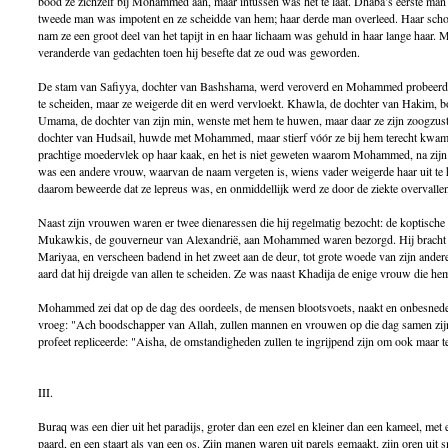
bood ze zichzelf bij Mohammed aan, maar intussen was het te laat. Dhaba’s eerste man st
tweede man was impotent en ze scheidde van hem; haar derde man overleed. Haar schoo
nam ze een groot deel van het tapijt in en haar lichaam was gehuld in haar lange haar
veranderde van gedachten toen hij besefte dat ze oud was geworden.
De stam van Safiyya, dochter van Bashshama, werd veroverd en Mohammed probeerde
te scheiden, maar ze weigerde dit en werd vervloekt. Khawla, de dochter van Hakim, 
Umama, de dochter van zijn min, wenste met hem te huwen, maar daar ze zijn zoogzus
dochter van Hudsail, huwde met Mohammed, maar stierf vóór ze bij hem terecht kwam
prachtige moedervlek op haar kaak, en het is niet geweten waarom Mohammed, na zijn 
was een andere vrouw, waarvan de naam vergeten is, wiens vader weigerde haar uit t
daarom beweerde dat ze lepreus was, en onmiddellijk werd ze door de ziekte overvalle
Naast zijn vrouwen waren er twee dienaressen die hij regelmatig bezocht: de koptische
Mukawkis, de gouverneur van Alexandrië, aan Mohammed waren bezorgd. Hij bracht n
Mariyaa, en verscheen badend in het zweet aan de deur, tot grote woede van zijn ande
aard dat hij dreigde van allen te scheiden. Ze was naast Khadija de enige vrouw die hem
Mohammed zei dat op de dag des oordeels, de mensen blootsvoets, naakt en onbesned
vroeg: "Ach boodschapper van Allah, zullen mannen en vrouwen op die dag samen zijn
profeet repliceerde: "Aisha, de omstandigheden zullen te ingrijpend zijn om ook maar t
III.
Buraq was een dier uit het paradijs, groter dan een ezel en kleiner dan een kameel, met 
paard, en een staart als van een os. Zijn manen waren uit parels gemaakt, zijn oren uit 