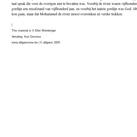
taal sprak die voor de overigen niet te bevatten was. Voorbij de rivier waren vijfhonder
gordijn een reisafstand van vijfhonderd jaar, en voorbij het laatste gordijn was God. Jib
kon gaan, maar dat Mohammed de rivier moest oversteken en verder trekken.
|
This material is © Eliot Weinberger
Vertaling: Kurt Devrese
www.alligatorzine.be | © alligator 2005