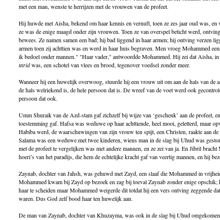
met een man, wenste te herrijzen met de vrouwen van de profeet.
Hij huwde met Aisha, bekend om haar kennis en vernuft, toen ze zes jaar oud was, en 
ze was de enige maagd onder zijn vrouwen. Toen ze van overspel beticht werd, ontvi
bewees. Ze namen samen een bad; hij bad liggend in haar armen; hij ontving verzen ligge
armen toen zij achttien was en werd in haar huis begraven. Men vroeg Mohammed eens 
ik bedoel onder mannen." "Haar vader," antwoordde Mohammed. Hij zei dat Aisha, in 
tarid
was, een schotel van vlees en brood, tegenover voedsel zonder meer.
Wanneer hij een huwelijk overwoog, stuurde hij een vrouw uit om aan de hals van de aa
de hals welriekend is, de hele persoon dat is. De wreef van de voet werd ook gecontrol
persoon dat ook.
Umm Shuraik van de Azd-stam gaf zichzelf bij wijze van ‘geschenk’ aan de profeet, en 
toestemming gaf. Hafsa was weduwe op haar achttiende, heel mooi, geletterd, maar o
Habiba werd, de waarschuwingen van zijn vrouw ten spijt, een Christen, raakte aan de 
Salama was een weduwe met twee kinderen, wiens man in de slag bij Uhud was gesto
met de profeet te vergelijken was met andere mannen, en ze zei van ja. En Jibril brac
hoeri’s van het paradijs, die hem de echtelijke kracht gaf van veertig mannen, en hij be
Zaynab, dochter van Jahsh, was gehuwd met Zayd, een slaaf die Mohammed in vrijheid 
Mohammed kwam bij Zayd op bezoek en zag bij toeval Zaynab zonder enige opschik; hi
haar te scheiden maar Mohammed weigerde dit totdat hij een vers ontving zeggende dat
waren. Dus God zelf bood haar ten huwelijk aan.
De man van Zaynab, dochter van Khuzayma, was ook in de slag bij Uhud omgekomen; 