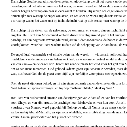
Dan schiep God het paradijs, en de engelen, en uit de damp die uit het water van de ges
hemelen, en uit het zilte schuim van het water, de zeven werelden. Maar deze massa dein
God er bergen bovenop om haar in evenwicht te houden. Hij schiep een engel om de w
onmetelijke rots waarop de engel kon staan, en een stier op wiens rug de rots rustte, en
vis rust op water; het water rust op lucht; de lucht rust op duisternis; maar waarop de 
Dan schiep hij de zielen van de gelovigen, de zon, maan en sterren, dag en nacht, licht e
engelen. Het Licht van Mohammed verbleef drieënzeventigduizend jaar in het empyreum
paradijs, en dan nogmaals zeventigduizend jaar in Sidret al-Muntaha, de boom in de 
voorbijkomen, waar het Licht wachtte totdat God de schepping van Adam beval, de v
De engel Izrail verzamelde stof uit alle delen van de wereld — wit, zwart, vuil rood, h
huidskleur van de kinderen van Adam verklaart, en waarom de profeet zei dat al de zon
van een kam — en de engel Jibril bracht het naar de plaats bestemd voor het graf van
om zo een mens te vormen. God gebood Adams geest zijn lichaam te betreden, maar de
was, dus beval God dat de geest voor altijd zijn sterfelijke woonplaats met tegenzin zo
Toen de geest zijn ogen betrad, en hij zijn eigen gedaante zag en de engelen die zijn 
God Adam het spraakvermogen, en hij riep: "Alhamdulillah," "dankzij God."
Het Licht van Mohammed straalde van de wijsvinger van Adam af, en van het voorho
zoon Shays, en van zijn vrouw, de prachtige hoeri Mohavela, en van hun zoon Anush. H
vuurhaard van Nimrod werd gegooid, bij Nuh op de ark, bij Yunus in de maag van de vis
aankwam bij Abd al-Muttalib, en zijn zoon Abdallah, wiens uitstraling hem de naam Lic
vrouw Amina, pareloester van het juweel der profetie.
Amina zei dat ze op de dag van de geboorte van de profeet ontelbare stemmen hoorde, n