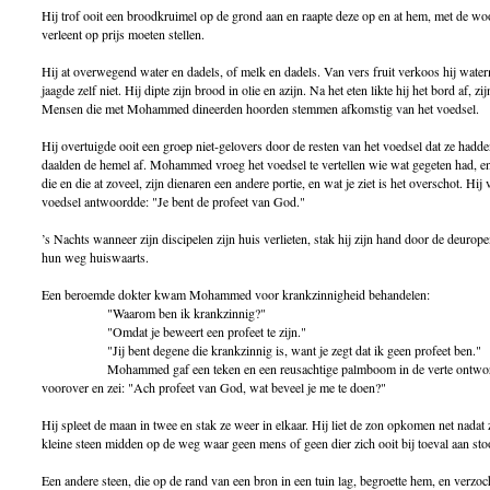
Hij trof ooit een broodkruimel op de grond aan en raapte deze op en at hem, met de w
verleent op prijs moeten stellen.
Hij at overwegend water en dadels, of melk en dadels. Van vers fruit verkoos hij water
jaagde zelf niet. Hij dipte zijn brood in olie en azijn. Na het eten likte hij het bord af, z
Mensen die met Mohammed dineerden hoorden stemmen afkomstig van het voedsel.
Hij overtuigde ooit een groep niet-gelovers door de resten van het voedsel dat ze had
daalden de hemel af. Mohammed vroeg het voedsel te vertellen wie wat gegeten had, e
die en die at zoveel, zijn dienaren een andere portie, en wat je ziet is het overschot. Hij
voedsel antwoordde: "Je bent de profeet van God."
’s Nachts wanneer zijn discipelen zijn huis verlieten, stak hij zijn hand door de deuropen
hun weg huiswaarts.
Een beroemde dokter kwam Mohammed voor krankzinnigheid behandelen:
"Waarom ben ik krankzinnig?"
"Omdat je beweert een profeet te zijn."
"Jij bent degene die krankzinnig is, want je zegt dat ik geen profeet ben."
Mohammed gaf een teken en een reusachtige palmboom in de verte ontwortelde
voorover en zei: "Ach profeet van God, wat beveel je me te doen?"
Hij spleet de maan in twee en stak ze weer in elkaar. Hij liet de zon opkomen net nadat
kleine steen midden op de weg waar geen mens of geen dier zich ooit bij toeval aan stoo
Een andere steen, die op de rand van een bron in een tuin lag, begroette hem, en verzoc