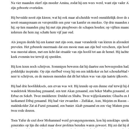
Na vier maanden stierf zijn moeder Amina, zodat hij een wees werd, want zijn vader 
zijn geboorte overleden.
Hij bevuilde nooit zijn kleren; wat hij ook maar afscheidde werd onmiddellijk door d
nooit onaangenaam en verspreidde een geur van kamfer en muskus. Op drie maanden za
hij; op tien maanden ging hij met zijn pleegbroers de schapen hoeden; op vijftien maan
iedereen die hem zag schatte hem vijf jaar oud.
Als jongen deelde hij een kamer met zijn oom, maar veranderde van kleren in afzonde
prevelen. Het gebeurde meermaals dat een mooie man aan zijn bed verscheen, zijn hoof
was meestal alleen, met een licht dat straalde van zijn hoofd tot aan de hemel. Hij lacht
keek evenmin toe terwijl zij speelden.
Hij kon lezen noch schrijven. Sommigen beweren dat hij daartoe een beweegreden had, a
goddelijke inspiratie. Op zijn sterfbed vroeg hij om een inktkoker en het schouderblad v
neer te schrijven, en de mensen meenden dat dit het teken was van zijn laatste ijlkoorts.
Hij had drie hoofddeksels, een ervan was wit. Hij leunde op een dunne staf terwijl hij
wandelstok Memshuq genaamd, een tent Akan genaamd, een beker Matba genaamd, en
Erbaz en Sekeb. Twee muildieren: Duldul en Shaba. Twee wijfjeskamelen: Ghasba en J
lastkameel Dibaj genaamd. Hij had vier zwaarden – Zulfakar, Aun, Mejzim en Rasun 
maliënkolder Zat al-Fazul genaamd, een banier Akab genaamd en een vlag Malum genaa
twee rode deuren.
Toen Yafur de ezel door Mohammed werd gevangengenomen, kon hij eensklaps spreken 
generaties op lijn die enkel maar door profeten bereden waren geweest. Hij zei dat hij d