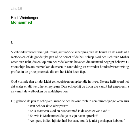
zine
16
Eliot Weinberger
Mohammed
I.
Vierhonderdvierentwintigduizend jaar vóór de schepping van de hemel en de aarde of 
wetboeken of de goddelijke pen of de hemel of de hel, schiep God het Licht van Moha
zeeën van licht, die elk op hun beurt de kennis bevatten die niemand begrijpt behalve God
voorschijn kwam, verzonken de zeeën in aanbidding en vormden honderdvierentwintigd
profeet in de grote processie die om het Licht heen liep.
God vormde dan uit dat Licht een edelsteen en spleet die in twee. De ene helft werd het 
dat water en dit werd het empyreum. Dan schiep hij de troon die vanuit het empyreum s
en vanuit de wetboeken de goddelijke pen.
Hij gebood de pen te schrijven, maar de pen bevond zich in een duizendjarige verwarri
"Wat behoor ik te schrijven?"
"Er is maar één God en Mohammed is de apostel van God."
"En wie is Mohammed dat je in zijn naam spreekt?"
"Ach pen, indien hij niet had bestaan, zou ik je niet geschapen hebben."