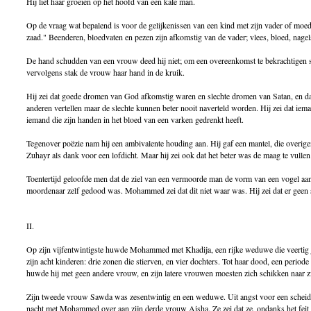
Hij liet haar groeien op het hoofd van een kale man.
Op de vraag wat bepalend is voor de gelijkenissen van een kind met zijn vader of moed
zaad." Beenderen, bloedvaten en pezen zijn afkomstig van de vader; vlees, bloed, nage
De hand schudden van een vrouw deed hij niet; om een overeenkomst te bekrachtigen st
vervolgens stak de vrouw haar hand in de kruik.
Hij zei dat goede dromen van God afkomstig waren en slechte dromen van Satan, en
anderen vertellen maar de slechte kunnen beter nooit naverteld worden. Hij zei dat ieman
iemand die zijn handen in het bloed van een varken gedrenkt heeft.
Tegenover poëzie nam hij een ambivalente houding aan. Hij gaf een mantel, die overige
Zuhayr als dank voor een lofdicht. Maar hij zei ook dat het beter was de maag te vulle
Toentertijd geloofde men dat de ziel van een vermoorde man de vorm van een vogel aan
moordenaar zelf gedood was. Mohammed zei dat dit niet waar was. Hij zei dat er geen 
II.
Op zijn vijfentwintigste huwde Mohammed met Khadija, een rijke weduwe die veertig
zijn acht kinderen: drie zonen die stierven, en vier dochters. Tot haar dood, een period
huwde hij met geen andere vrouw, en zijn latere vrouwen moesten zich schikken naar zij
Zijn tweede vrouw Sawda was zesentwintig en een weduwe. Uit angst voor een scheidi
nacht met Mohammed over aan zijn derde vrouw Aisha. Ze zei dat ze, ondanks het feit