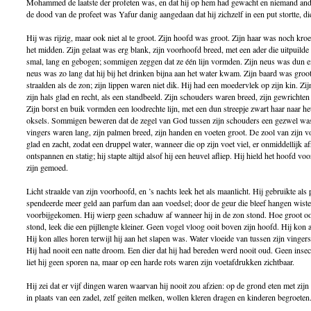
Mohammed de laatste der profeten was, en dat hij op hem had gewacht en niemand ande
de dood van de profeet was Yafur danig aangedaan dat hij zichzelf in een put stortte, di
Hij was rijzig, maar ook niet al te groot. Zijn hoofd was groot. Zijn haar was noch kroe
het midden. Zijn gelaat was erg blank, zijn voorhoofd breed, met een ader die uitpuild
smal, lang en gebogen; sommigen zeggen dat ze één lijn vormden. Zijn neus was dun en 
neus was zo lang dat hij bij het drinken bijna aan het water kwam. Zijn baard was groot
straalden als de zon; zijn lippen waren niet dik. Hij had een moedervlek op zijn kin. Z
zijn hals glad en recht, als een standbeeld. Zijn schouders waren breed, zijn gewrichten
Zijn borst en buik vormden een loodrechte lijn, met een dun streepje zwart haar naar he
oksels. Sommigen beweren dat de zegel van God tussen zijn schouders een gezwel was,
vingers waren lang, zijn palmen breed, zijn handen en voeten groot. De zool van zijn 
glad en zacht, zodat een druppel water, wanneer die op zijn voet viel, er onmiddellijk a
ontspannen en statig; hij stapte altijd alsof hij een heuvel afliep. Hij hield het hoofd
zijn gemoed.
Licht straalde van zijn voorhoofd, en ’s nachts leek het als maanlicht. Hij gebruikte al
spendeerde meer geld aan parfum dan aan voedsel; door de geur die bleef hangen wist
voorbijgekomen. Hij wierp geen schaduw af wanneer hij in de zon stond. Hoe groot
stond, leek die een pijllengte kleiner. Geen vogel vloog ooit boven zijn hoofd. Hij kon 
Hij kon alles horen terwijl hij aan het slapen was. Water vloeide van tussen zijn vinger
Hij had nooit een natte droom. Een dier dat hij had bereden werd nooit oud. Geen ins
liet hij geen sporen na, maar op een harde rots waren zijn voetafdrukken zichtbaar.
Hij zei dat er vijf dingen waren waarvan hij nooit zou afzien: op de grond eten met zijn
in plaats van een zadel, zelf geiten melken, wollen kleren dragen en kinderen begroeten