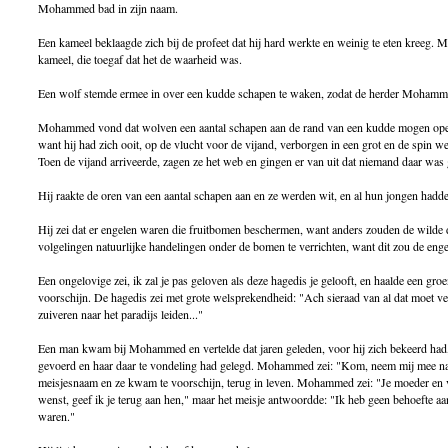
Mohammed bad in zijn naam.
Een kameel beklaagde zich bij de profeet dat hij hard werkte en weinig te eten kreeg
kameel, die toegaf dat het de waarheid was.
Een wolf stemde ermee in over een kudde schapen te waken, zodat de herder Mohamme
Mohammed vond dat wolven een aantal schapen aan de rand van een kudde mogen opet
want hij had zich ooit, op de vlucht voor de vijand, verborgen in een grot en de spin
Toen de vijand arriveerde, zagen ze het web en gingen er van uit dat niemand daar was
Hij raakte de oren van een aantal schapen aan en ze werden wit, en al hun jongen hadde
Hij zei dat er engelen waren die fruitbomen beschermen, want anders zouden de wilde di
volgelingen natuurlijke handelingen onder de bomen te verrichten, want dit zou de enge
Een ongelovige zei, ik zal je pas geloven als deze hagedis je gelooft, en haalde een gr
voorschijn. De hagedis zei met grote welsprekendheid: "Ach sieraad van al dat moet vers
zuiveren naar het paradijs leiden..."
Een man kwam bij Mohammed en vertelde dat jaren geleden, voor hij zich bekeerd had, h
gevoerd en haar daar te vondeling had gelegd. Mohammed zei: "Kom, neem mij mee naar
meisjesnaam en ze kwam te voorschijn, terug in leven. Mohammed zei: "Je moeder en 
wenst, geef ik je terug aan hen," maar het meisje antwoordde: "Ik heb geen behoefte aan
waren."